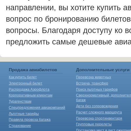
направлении, вы хотите купить а
вопрос по бронированию билетов
вопросы
.
Благодаря доступу ко 
предложить самые дешевые авиа
Продажа авиабилетов
Дополнительные услуги
Как купить билет
Перевозка животных
Электронный билет
Встреча, трансфер
Распродажа Аэрофлота
Поиск льготных тарифов
Корпоративным клиентам
Сверхнормативный, дополните
багаж
Турагенствам
Дети без сопровождения
Спецпредложения авиакомпаний
Расчет сложного маршрута
Льготные тарифы
Перевозка спортинвентаря
Правила провоза багажа
Групповые перелеты
Страхование
Постановка мест в лист ожидан