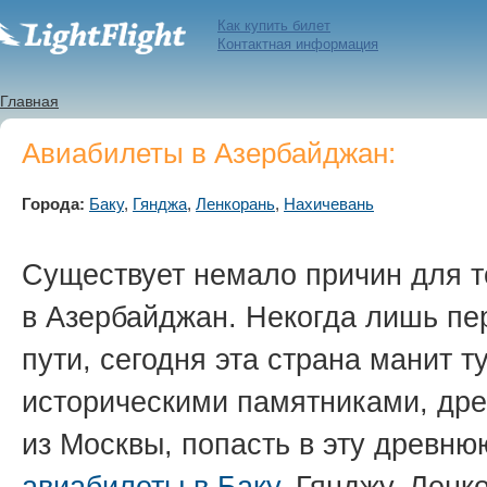
Как купить билет
Контактная информация
Главная
Авиабилеты в Азербайджан:
Города:
Баку
,
Гянджа
,
Ленкорань
,
Нахичевань
Существует немало причин для т
в Азербайджан. Некогда лишь пе
пути, сегодня эта страна манит т
историческими памятниками, дре
из Москвы, попасть в эту древню
авиабилеты в Баку
, Гянджу, Ленк