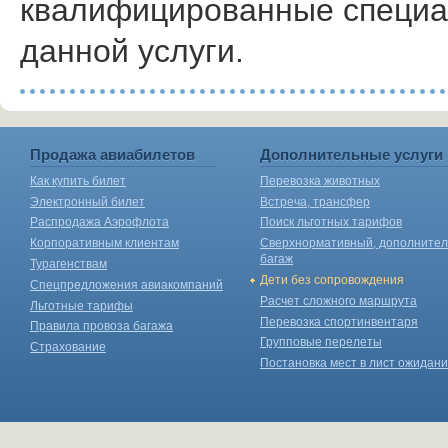
квалифицированные специа
данной услуги.
Продажа авиабилетов
Дополнительные услуги
Как купить билет
Перевозка животных
Электронный билет
Встреча, трансфер
Распродажа Аэрофлота
Поиск льготных тарифов
Корпоративным клиентам
Сверхнормативный, дополните
багаж
Турагенствам
Дети без сопровождения
Спецпредложения авиакомпаний
Расчет сложного маршрута
Льготные тарифы
Перевозка спортинвентаря
Правила провоза багажа
Групповые перелеты
Страхование
Постановка мест в лист ожидан