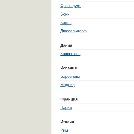
Франкфурт
Бонн
Кельн
Дюссельдорф
Дания
Копенгаген
Испания
Барселона
Мадрид
Франция
Париж
Италия
Рим