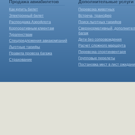
Продажа авиабилетов
Дополнительные услуги
Как купить билет
Перевозка животных
Электронный билет
Встреча, трансфер
Распродажа Аэрофлота
Поиск льготных тарифов
Корпоративным клиентам
Сверхнормативный, дополните
багаж
Турагенствам
Дети без сопровождения
Спецпредложения авиакомпаний
Расчет сложного маршрута
Льготные тарифы
Перевозка спортинвентаря
Правила провоза багажа
Групповые перелеты
Страхование
Постановка мест в лист ожидан