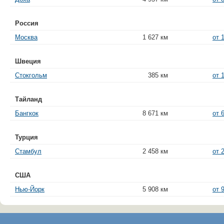
Россия
Москва
1 627 км
от 
Швеция
Стокгольм
385 км
от 
Тайланд
Бангкок
8 671 км
от 
Турция
Стамбул
2 458 км
от 
США
Нью-Йорк
5 908 км
от 