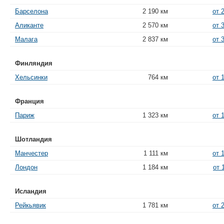
Барселона
2 190 км
от 
Аликанте
2 570 км
от 
Малага
2 837 км
от 
Финляндия
Хельсинки
764 км
от 
Франция
Париж
1 323 км
от 
Шотландия
Манчестер
1 111 км
от 
Лондон
1 184 км
от 
Исландия
Рейкьявик
1 781 км
от 