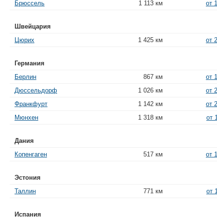
Брюссель
1 113 км
от 
Швейцария
Цюрих
1 425 км
от 
Германия
Берлин
867 км
от 
Дюссельдорф
1 026 км
от 
Франкфурт
1 142 км
от 
Мюнхен
1 318 км
от 
Дания
Копенгаген
517 км
от 
Эстония
Таллин
771 км
от 
Испания