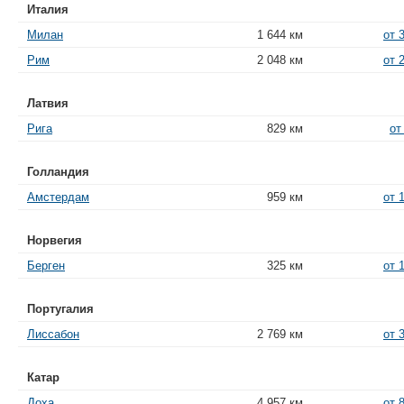
Италия
Милан
1 644 км
от 
Рим
2 048 км
от 
Латвия
Рига
829 км
от
Голландия
Амстердам
959 км
от 
Норвегия
Берген
325 км
от 
Португалия
Лиссабон
2 769 км
от 
Катар
Доха
4 957 км
от 