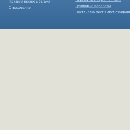
Перевозка спортинвентаря
Правила провоза багажа
Групповые перелеты
Страхование
Постановка мест в лист ожидан