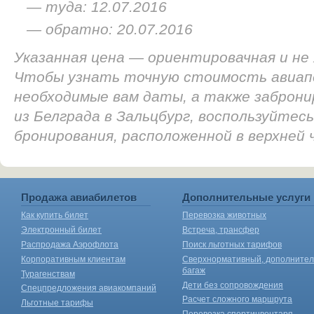
— туда: 12.07.2016
— обратно: 20.07.2016
Указанная цена — ориентировачная и не
Чтобы узнать точную стоимость авиап
необходимые вам даты, а также заброн
из Белграда в Зальцбург, воспользуйтес
бронирования, расположенной в верхней
Продажа авиабилетов
Дополнительные услуги
Как купить билет
Перевозка животных
Электронный билет
Встреча, трансфер
Распродажа Аэрофлота
Поиск льготных тарифов
Корпоративным клиентам
Сверхнормативный, дополните
багаж
Турагенствам
Дети без сопровождения
Спецпредложения авиакомпаний
Расчет сложного маршрута
Льготные тарифы