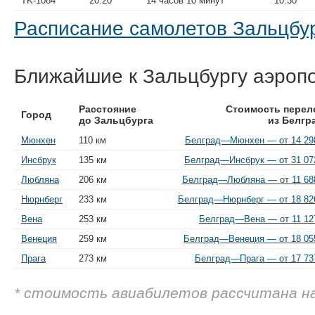
TK-1084
20:20
14 часов 10 минут
10:30
Расписание самолетов Зальцб
Ближайшие к Зальцбургу аэроп
Расстояние
Стоимость перел
Город
до Зальцбурга
из Белгр
Мюнхен
110 км
Белград—Мюнхен — от 14 298
Инсбрук
135 км
Белград—Инсбрук — от 31 072
Любляна
206 км
Белград—Любляна — от 11 688
Нюрнберг
233 км
Белград—Нюрнберг — от 18 826
Вена
253 км
Белград—Вена — от 11 127
Венеция
259 км
Белград—Венеция — от 18 055
Прага
273 км
Белград—Прага — от 17 737
* стоимость авиабилетов рассчитана н