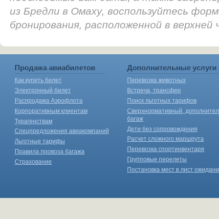
из Бредли в Омаху, воспользуйтесь форм
бронирования, расположенной в верхней
Продажа авиабилетов
Дополнительные услуги
Как купить билет
Перевозка животных
Электронный билет
Встреча, трансфер
Распродажа Аэрофлота
Поиск льготных тарифов
Корпоративным клиентам
Сверхнормативный, дополните
багаж
Турагенствам
Дети без сопровождения
Спецпредложения авиакомпаний
Расчет сложного маршрута
Льготные тарифы
Перевозка спортинвентаря
Правила провоза багажа
Групповые перелеты
Страхование
Постановка мест в лист ожидан