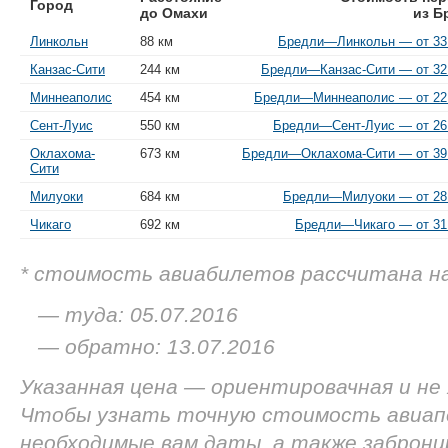
Город
до Омахи
из Б
Линкольн
88 км
Бредли—Линкольн — от 33 
Канзас-Сити
244 км
Бредли—Канзас-Сити — от 32 
Миннеаполис
454 км
Бредли—Миннеаполис — от 22 
Сент-Луис
550 км
Бредли—Сент-Луис — от 26 
Оклахома-
673 км
Бредли—Оклахома-Сити — от 39 
Сити
Милуоки
684 км
Бредли—Милуоки — от 28 
Чикаго
692 км
Бредли—Чикаго — от 31 
* стоимость авиабилетов рассчитана н
— туда: 05.07.2016
— обратно: 13.07.2016
Указанная цена — ориентировачная и не
Чтобы узнать точную стоимость авиап
необходимые вам даты, а также заброн