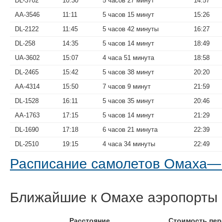
DL-3702
10:30
5 часов 27 минут
14:57
AA-3546
11:11
5 часов 15 минут
15:26
DL-2122
11:45
5 часов 42 минуты
16:27
DL-258
14:35
5 часов 14 минут
18:49
UA-3602
15:07
4 часа 51 минута
18:58
DL-2465
15:42
5 часов 38 минут
20:20
AA-4314
15:50
7 часов 9 минут
21:59
DL-1528
16:11
5 часов 35 минут
20:46
AA-1763
17:15
5 часов 14 минут
21:29
DL-1690
17:18
6 часов 21 минута
22:39
DL-2510
19:15
4 часа 34 минуты
22:49
Расписание самолетов Омаха—
Ближайшие к Омахе аэропорты
Расстояние
Стоимость пер