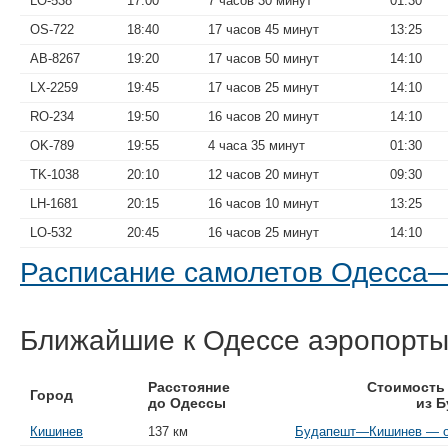
LO-538
17:00
7 часов 30 минут
01:30
OS-722
18:40
17 часов 45 минут
13:25
AB-8267
19:20
17 часов 50 минут
14:10
LX-2259
19:45
17 часов 25 минут
14:10
RO-234
19:50
16 часов 20 минут
14:10
OK-789
19:55
4 часа 35 минут
01:30
TK-1038
20:10
12 часов 20 минут
09:30
LH-1681
20:15
16 часов 10 минут
13:25
LO-532
20:45
16 часов 25 минут
14:10
Расписание самолетов Одесса
Ближайшие к Одессе аэропорт
Расстояние
Стоимость
Город
до Одессы
из 
Кишинев
137 км
Будапешт—Кишинев — от