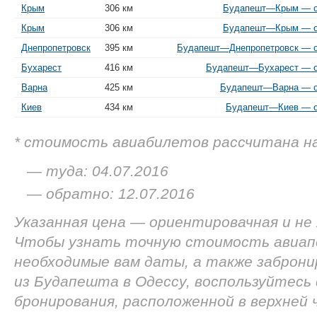
Крым
306 км
Будапешт—Крым — от
Крым
306 км
Будапешт—Крым — от
Днепропетровск
395 км
Будапешт—Днепропетровск — от
Бухарест
416 км
Будапешт—Бухарест — от
Варна
425 км
Будапешт—Варна — от
Киев
434 км
Будапешт—Киев — от
* стоимость авиабилетов рассчитана н
— туда: 04.07.2016
— обратно: 12.07.2016
Указанная цена — ориентировачная и не
Чтобы узнать точную стоимость авиап
необходимые вам даты, а также заброн
из Будапешта в Одессу, воспользуйтесь
бронирования, расположенной в верхней