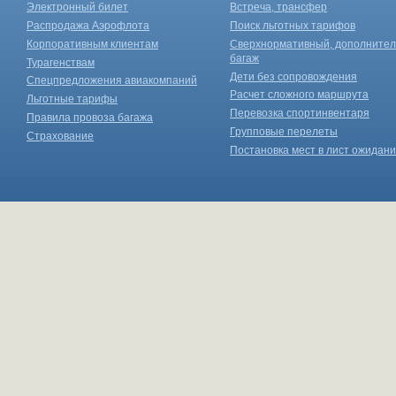
Электронный билет
Встреча, трансфер
Распродажа Аэрофлота
Поиск льготных тарифов
Корпоративным клиентам
Сверхнормативный, дополните
багаж
Турагенствам
Дети без сопровождения
Спецпредложения авиакомпаний
Расчет сложного маршрута
Льготные тарифы
Перевозка спортинвентаря
Правила провоза багажа
Групповые перелеты
Страхование
Постановка мест в лист ожидан