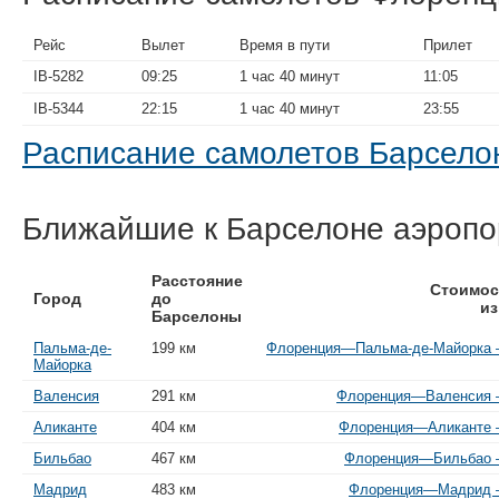
Рейс
Вылет
Время в пути
Прилет
IB-5282
09:25
1 час 40 минут
11:05
IB-5344
22:15
1 час 40 минут
23:55
Расписание самолетов Барсел
Ближайшие к Барселоне аэроп
Расстояние
Стоимос
Город
до
из
Барселоны
Пальма-де-
199 км
Флоренция—Пальма-де-Майорка —
Майорка
Валенсия
291 км
Флоренция—Валенсия —
Аликанте
404 км
Флоренция—Аликанте —
Бильбао
467 км
Флоренция—Бильбао —
Мадрид
483 км
Флоренция—Мадрид — 