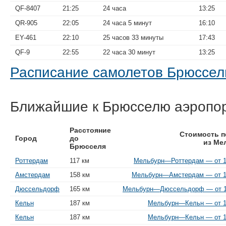
QF-8407
21:25
24 часа
13:25
QR-905
22:05
24 часа 5 минут
16:10
EY-461
22:10
25 часов 33 минуты
17:43
QF-9
22:55
22 часа 30 минут
13:25
Расписание самолетов Брюссе
Ближайшие к Брюсселю аэропо
Расстояние
Стоимость п
Город
до
из Ме
Брюсселя
Роттердам
117 км
Мельбурн—Роттердам — от 15
Амстердам
158 км
Мельбурн—Амстердам — от 10
Дюссельдорф
165 км
Мельбурн—Дюссельдорф — от 10
Кельн
187 км
Мельбурн—Кельн — от 10
Кельн
187 км
Мельбурн—Кельн — от 10