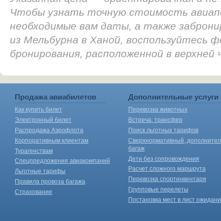
Чтобы узнать точную стоимость авиап
необходимые вам даты, а также заброн
из Мельбурна в Ханой, воспользуйтесь ф
бронирования, расположенной в верхней
Продажа авиабилетов
Дополнительные услуги
Как купить билет
Перевозка животных
Электронный билет
Встреча, трансфер
Распродажа Аэрофлота
Поиск льготных тарифов
Корпоративным клиентам
Сверхнормативный, дополните
багаж
Турагенствам
Дети без сопровождения
Спецпредложения авиакомпаний
Расчет сложного маршрута
Льготные тарифы
Перевозка спортинвентаря
Правила провоза багажа
Групповые перелеты
Страхование
Постановка мест в лист ожидан