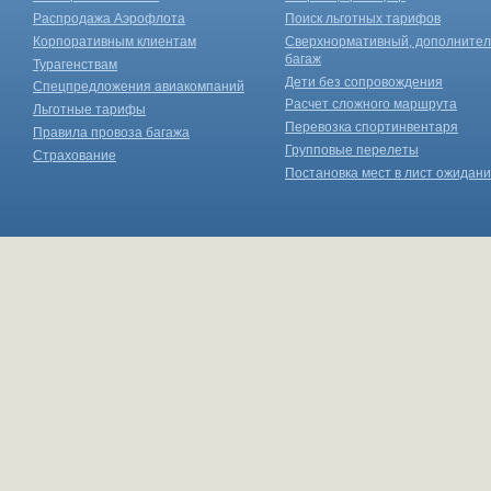
Распродажа Аэрофлота
Поиск льготных тарифов
Корпоративным клиентам
Сверхнормативный, дополните
багаж
Турагенствам
Дети без сопровождения
Спецпредложения авиакомпаний
Расчет сложного маршрута
Льготные тарифы
Перевозка спортинвентаря
Правила провоза багажа
Групповые перелеты
Страхование
Постановка мест в лист ожидан