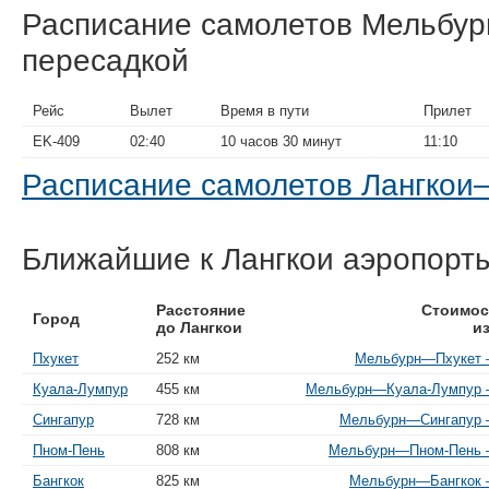
Расписание самолетов Мельбур
пересадкой
Рейс
Вылет
Время в пути
Прилет
EK-409
02:40
10 часов 30 минут
11:10
Расписание самолетов Лангко
Ближайшие к Лангкои аэропорт
Расстояние
Стоимос
Город
до Лангкои
и
Пхукет
252 км
Мельбурн—Пхукет —
Куала-Лумпур
455 км
Мельбурн—Куала-Лумпур —
Сингапур
728 км
Мельбурн—Сингапур —
Пном-Пень
808 км
Мельбурн—Пном-Пень —
Бангкок
825 км
Мельбурн—Бангкок —