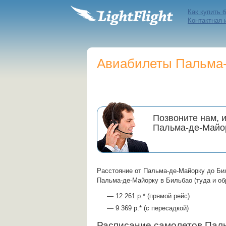
Как купить 
Контактная
Авиабилеты Пальма-
Позвоните нам, 
Пальма-де-Майо
Расстояние от Пальма-де-Майорку до Би
Пальма-де-Майорку в Бильбао (туда и обр
— 12 261 р.* (прямой рейс)
— 9 369 р.* (с пересадкой)
Расписание самолетов Па