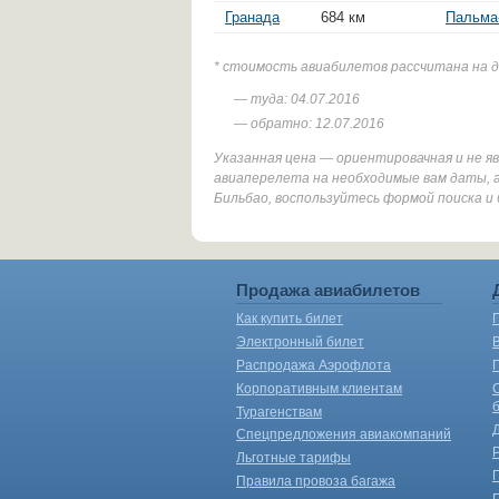
Гранада
684 км
Пальма
* стоимость авиабилетов рассчитана на 
— туда: 04.07.2016
— обратно: 12.07.2016
Указанная цена — ориентировачная и не 
авиаперелета на необходимые вам даты, 
Бильбао, воспользуйтесь формой поиска и
Продажа авиабилетов
Как купить билет
Электронный билет
Распродажа Аэрофлота
Корпоративным клиентам
Турагенствам
Спецпредложения авиакомпаний
Льготные тарифы
Правила провоза багажа