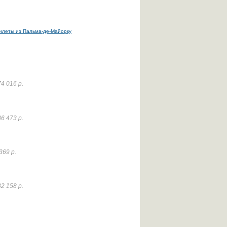
илеты из Пальма-де-Майорку
4 016 р.
6 473 р.
369 р.
2 158 р.