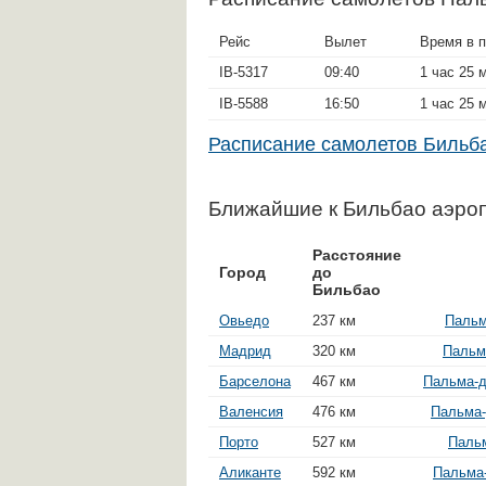
Рейс
Вылет
Время в п
IB-5317
09:40
1 час 25 
IB-5588
16:50
1 час 25 
Расписание самолетов Биль
Ближайшие к Бильбао аэро
Расстояние
Город
до
Бильбао
Овьедо
237 км
Пальм
Мадрид
320 км
Пальм
Барселона
467 км
Пальма-д
Валенсия
476 км
Пальма-
Порто
527 км
Пальм
Аликанте
592 км
Пальма-