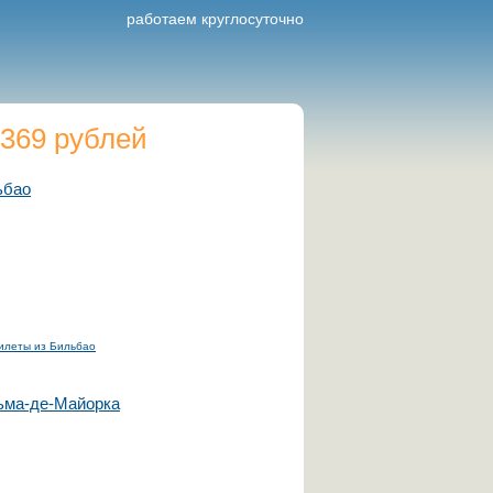
работаем круглосуточно
369 рублей
ьбао
илеты из Бильбао
ьма-де-Майорка