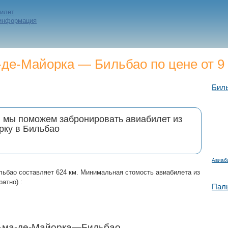
билет
 информация
де-Майорка — Бильбао по цене от 9 
Бил
и мы поможем забронировать авиабилет из
рку в Бильбао
Авиаб
льбао составляет 624 км. Минимальная стомость авиабилета из
атно) :
Пал
льма-де-Майорка—Бильбао