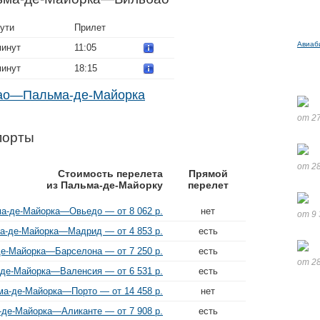
ути
Прилет
Авиаб
минут
11:05
минут
18:15
бао—Пальма-де-Майорка
от 27
порты
от 28
Стоимость перелета
Прямой
из Пальма-де-Майорку
перелет
а-де-Майорка—Овьедо — от 8 062 р.
нет
от 9 
а-де-Майорка—Мадрид — от 4 853 р.
есть
е-Майорка—Барселона — от 7 250 р.
есть
от 28
де-Майорка—Валенсия — от 6 531 р.
есть
а-де-Майорка—Порто — от 14 458 р.
нет
де-Майорка—Аликанте — от 7 908 р.
есть