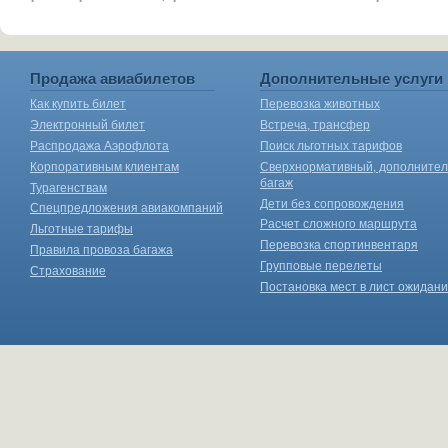
Продажа авиабилетов
Дополнительные услуги
Как купить билет
Перевозка животных
Электронный билет
Встреча, трансфер
Распродажа Аэрофлота
Поиск льготных тарифов
Корпоративным клиентам
Сверхнормативный, дополните
багаж
Турагенствам
Дети без сопровождения
Спецпредложения авиакомпаний
Расчет сложного маршрута
Льготные тарифы
Перевозка спортинвентаря
Правила провоза багажа
Групповые перелеты
Страхование
Постановка мест в лист ожидан