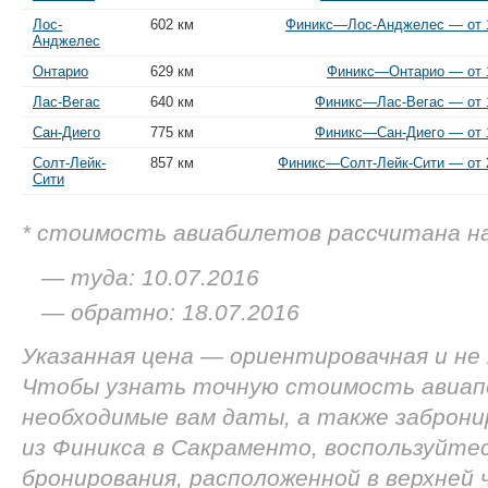
Лос-
602 км
Финикс—Лос-Анджелес — от 1
Анджелес
Онтарио
629 км
Финикс—Онтарио — от 1
Лас-Вегас
640 км
Финикс—Лас-Вегас — от 1
Сан-Диего
775 км
Финикс—Сан-Диего — от 1
Солт-Лейк-
857 км
Финикс—Солт-Лейк-Сити — от 2
Сити
* стоимость авиабилетов рассчитана н
— туда: 10.07.2016
— обратно: 18.07.2016
Указанная цена — ориентировачная и не
Чтобы узнать точную стоимость авиап
необходимые вам даты, а также заброн
из Финикса в Сакраменто, воспользуйте
бронирования, расположенной в верхней