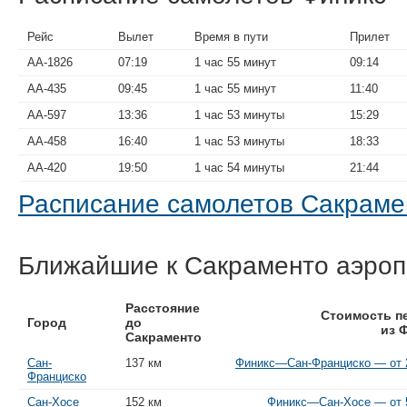
Рейс
Вылет
Время в пути
Прилет
AA-1826
07:19
1 час 55 минут
09:14
AA-435
09:45
1 час 55 минут
11:40
AA-597
13:36
1 час 53 минуты
15:29
AA-458
16:40
1 час 53 минуты
18:33
AA-420
19:50
1 час 54 минуты
21:44
Расписание самолетов Сакрам
Ближайшие к Сакраменто аэро
Расстояние
Стоимость п
Город
до
из 
Сакраменто
Сан-
137 км
Финикс—Сан-Франциско — от 2
Франциско
Сан-Хосе
152 км
Финикс—Сан-Хосе — от 5