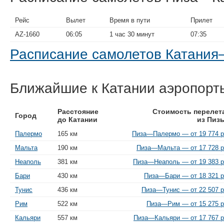
Рейс
Вылет
Время в пути
Прилет
AZ-1660
06:05
1 час 30 минут
07:35
Расписание самолетов Катани
Ближайшие к Катании аэропорт
Расстояние
Стоимость перелет
Город
до Катании
из Пиз
Палермо
165 км
Пиза—Палермо — от 19 774 р
Мальта
190 км
Пиза—Мальта — от 17 728 р
Неаполь
381 км
Пиза—Неаполь — от 19 383 р
Бари
430 км
Пиза—Бари — от 18 321 р
Тунис
436 км
Пиза—Тунис — от 22 507 р
Рим
522 км
Пиза—Рим — от 15 275 р
Кальяри
557 км
Пиза—Кальяри — от 17 767 р