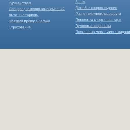
багаж
Турагенствам
Дети без сопровождения
Спецпредложения авиакомпаний
Расчет сложного маршрута
Льготные тарифы
Перевозка спортинвентаря
Правила провоза багажа
Групповые перелеты
Страхование
Постановка мест в лист ожидан