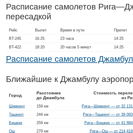
Расписание самолетов Рига—Д
пересадкой
Рейс
Вылет
Время в пути
Прилет
BT-245
16:25
23 часа
14:25
BT-422
18:20
20 часов 5 минут
14:25
Расписание самолетов Джамбу
Ближайшие к Джамбулу аэропо
Расстояние
Стоимость переле
Город
до Джамбула
из Ри
Шимкент
159 км
Рига—Шимкент — от 32 131
Ташкент
244 км
Рига—Ташкент — от 39 093
Бишкек
259 км
Рига—Бишкек — от 41 884
Ош
279 км
Рига—Ош — от 214 419