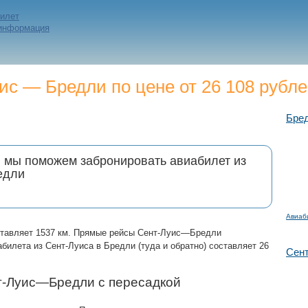
билет
 информация
с — Бредли по цене от 26 108 рубл
Бре
и мы поможем забронировать авиабилет из
едли
Авиаб
ставляет 1537 км. Прямые рейсы Сент-Луис—Бредли
билета из Сент-Луиса в Бредли (туда и обратно) составляет 26
Сен
т-Луис—Бредли с пересадкой