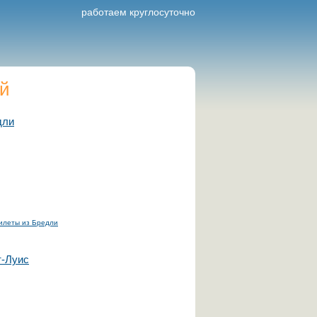
работаем круглосуточно
ей
дли
илеты из Бредли
т-Луис