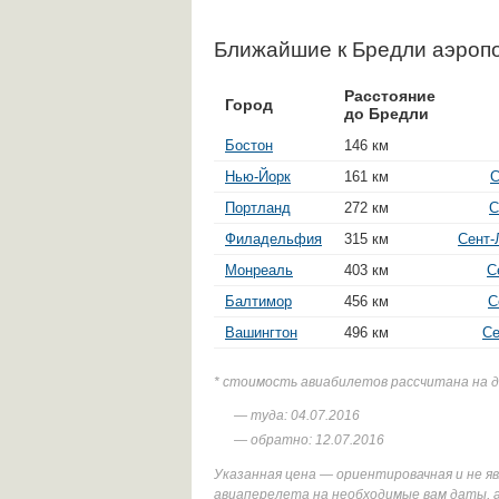
Ближайшие к Бредли аэроп
Расстояние
Город
до Бредли
Бостон
146 км
Нью-Йорк
161 км
С
Портланд
272 км
С
Филадельфия
315 км
Сент-
Монреаль
403 км
С
Балтимор
456 км
С
Вашингтон
496 км
Се
* стоимость авиабилетов рассчитана на 
— туда: 04.07.2016
— обратно: 12.07.2016
Указанная цена — ориентировачная и не 
авиаперелета на необходимые вам даты, 