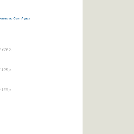
илеты из Сент-Луиса
 989 р.
 108 р.
 166 р.