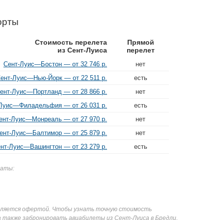
орты
Стоимость перелета
Прямой
из Сент-Луиса
перелет
Сент-Луис—Бостон — от 32 746 р.
нет
ент-Луис—Нью-Йорк — от 22 511 р.
есть
ент-Луис—Портланд — от 28 866 р.
нет
Луис—Филадельфия — от 26 031 р.
есть
ент-Луис—Монреаль — от 27 970 р.
нет
ент-Луис—Балтимор — от 25 879 р.
нет
нт-Луис—Вашингтон — от 23 279 р.
есть
даты:
является офертой. Чтобы узнать точную стоимость
а также забронировать авиабилеты из Сент-Луиса в Бредли,