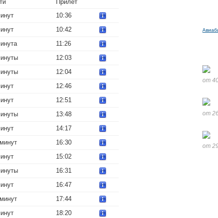
ти
Прилет
минут
10:36
минут
10:42
Авиаб
минута
11:26
минуты
12:03
минуты
12:04
от 40
минут
12:46
минут
12:51
от 26
минуты
13:48
минут
14:17
 минут
16:30
от 29
минут
15:02
минуты
16:31
минут
16:47
 минут
17:44
минут
18:20