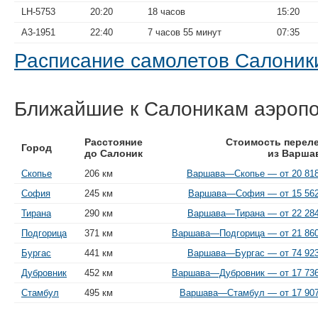
LH-5753
20:20
18 часов
15:20
A3-1951
22:40
7 часов 55 минут
07:35
Расписание самолетов Салони
Ближайшие к Салоникам аэроп
Расстояние
Стоимость перел
Город
до Салоник
из Варша
Скопье
206 км
Варшава—Скопье — от 20 818
София
245 км
Варшава—София — от 15 562
Тирана
290 км
Варшава—Тирана — от 22 284
Подгорица
371 км
Варшава—Подгорица — от 21 860
Бургас
441 км
Варшава—Бургас — от 74 923
Дубровник
452 км
Варшава—Дубровник — от 17 736
Стамбул
495 км
Варшава—Стамбул — от 17 907