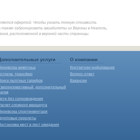
является офертой. Чтобы узнать точную стоимость
а также забронировать авиабилеты из Вероны в Неаполь,
ания, расположенной в верхней части страницы.
Дополнительные услуги
О компании
Перевозка животных
Контактная информация
Встреча, трансфер
Вопрос-ответ
Поиск льготных тарифов
Вакансии
Сверхнормативный, дополнительный
багаж
Дети без сопровождения
Расчет сложного маршрута
Перевозка спортинвентаря
Групповые перелеты
Постановка мест в лист ожидания