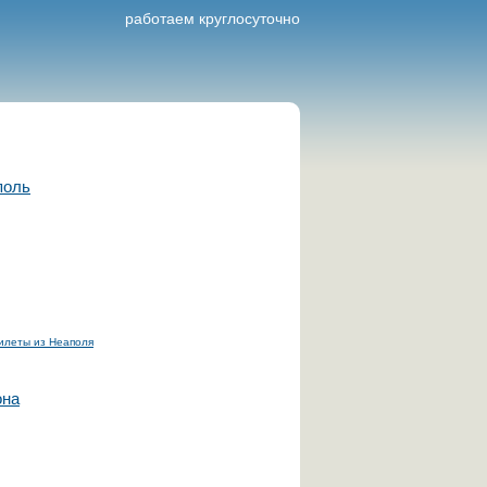
работаем круглосуточно
поль
илеты из Неаполя
она