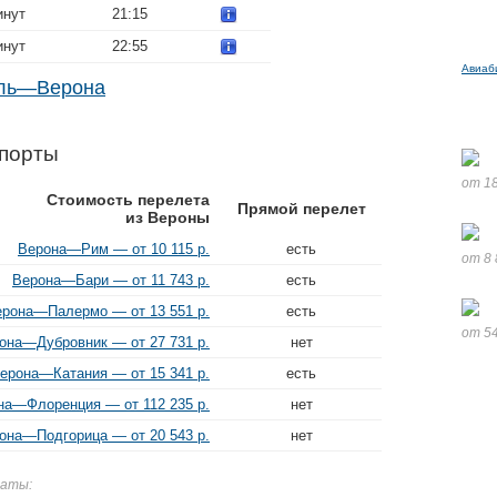
инут
21:15
инут
22:55
Авиаб
оль—Верона
порты
от 18
Стоимость перелета
Прямой перелет
из Вероны
Верона—Рим — от 10 115 р.
есть
от 8 
Верона—Бари — от 11 743 р.
есть
рона—Палермо — от 13 551 р.
есть
от 54
она—Дубровник — от 27 731 р.
нет
ерона—Катания — от 15 341 р.
есть
на—Флоренция — от 112 235 р.
нет
она—Подгорица — от 20 543 р.
нет
даты: