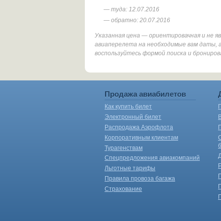
— туда: 12.07.2016
— обратно: 20.07.2016
Указанная цена — ориентировачная и не 
авиаперелета на необходимые вам даты, 
воспользуйтесь формой поиска и брониров
Продажа авиабилетов
Как купить билет
Электронный билет
Распродажа Аэрофлота
Корпоративным клиентам
Турагенствам
Спецпредложения авиакомпаний
Льготные тарифы
Правила провоза багажа
Страхование