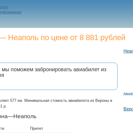
билет
 информация
 Неаполь по цене от 8 881 рублей
Неа
и мы поможем забронировать авиабилет из
ля
Авиаб
вляет 577 км. Минимальная стомость авиабилета из Вероны в
1 р.
Вер
рона—Неаполь
ути
Прилет