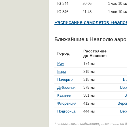
IG-344
20:05
1 час 10 м
IG-346
21:45
1 час 10 м
Расписание самолетов Неап
Ближайшие к Неаполю аэро
Расстояние
Город
до Неаполя
Рим
174 км
Бари
219 км
Палермо
318 км
Ве
Дубровник
379 км
Вер
Катания
381 км
В
Флоренция
412 км
Веро
Подгорица
444 км
Вер
* стоимость авиабилетов рассчитана на 