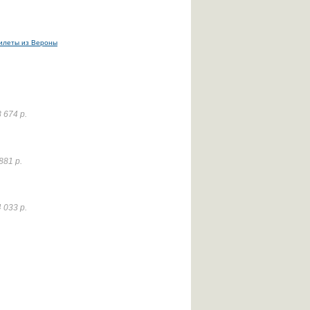
илеты из Вероны
 674 р.
881 р.
 033 р.