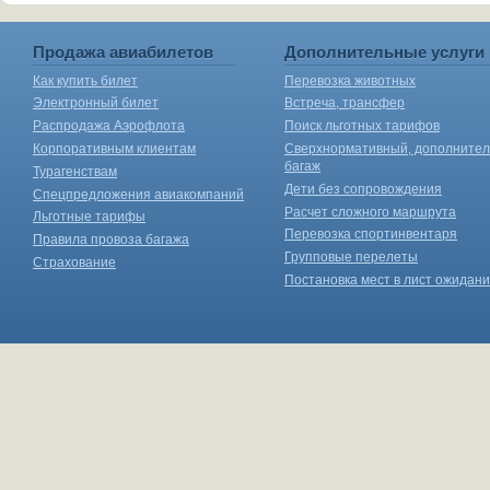
Продажа авиабилетов
Дополнительные услуги
Как купить билет
Перевозка животных
Электронный билет
Встреча, трансфер
Распродажа Аэрофлота
Поиск льготных тарифов
Корпоративным клиентам
Сверхнормативный, дополните
багаж
Турагенствам
Дети без сопровождения
Спецпредложения авиакомпаний
Расчет сложного маршрута
Льготные тарифы
Перевозка спортинвентаря
Правила провоза багажа
Групповые перелеты
Страхование
Постановка мест в лист ожидан