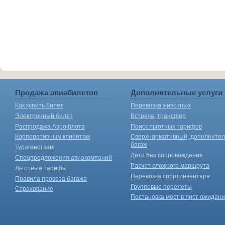
Продажа авиабилетов
Дополнительные услуги
Как купить билет
Перевозка животных
Электронный билет
Встреча, трансфер
Распродажа Аэрофлота
Поиск льготных тарифов
Корпоративным клиентам
Сверхнормативный, дополните
багаж
Турагенствам
Дети без сопровождения
Спецпредложения авиакомпаний
Расчет сложного маршрута
Льготные тарифы
Перевозка спортинвентаря
Правила провоза багажа
Групповые перелеты
Страхование
Постановка мест в лист ожидан