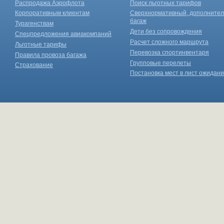
Распродажа Аэрофлота
Поиск льготных тарифов
Корпоративным клиентам
Сверхнормативный, дополните
багаж
Турагенствам
Дети без сопровождения
Спецпредложения авиакомпаний
Расчет сложного маршрута
Льготные тарифы
Перевозка спортинвентаря
Правила провоза багажа
Групповые перелеты
Страхование
Постановка мест в лист ожидан