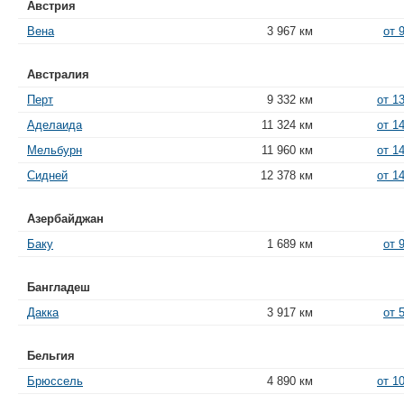
Австрия
Вена
3 967 км
от 
Австралия
Перт
9 332 км
от 1
Аделаида
11 324 км
от 1
Мельбурн
11 960 км
от 1
Сидней
12 378 км
от 1
Азербайджан
Баку
1 689 км
от 
Бангладеш
Дакка
3 917 км
от 
Бельгия
Брюссель
4 890 км
от 1