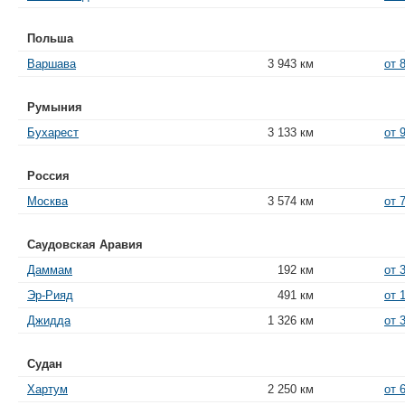
Польша
Варшава
3 943 км
от 
Румыния
Бухарест
3 133 км
от 
Россия
Москва
3 574 км
от 
Саудовская Аравия
Даммам
192 км
от 
Эр-Рияд
491 км
от 
Джидда
1 326 км
от 
Судан
Хартум
2 250 км
от 