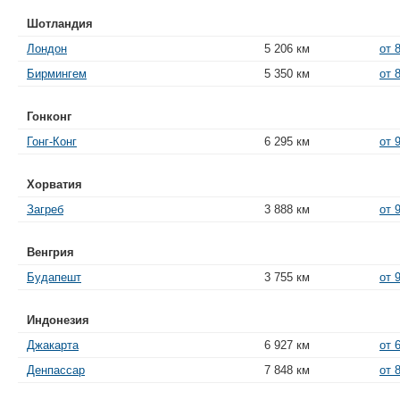
Шотландия
Лондон
5 206 км
от 
Бирмингем
5 350 км
от 
Гонконг
Гонг-Конг
6 295 км
от 
Хорватия
Загреб
3 888 км
от 
Венгрия
Будапешт
3 755 км
от 
Индонезия
Джакарта
6 927 км
от 
Денпассар
7 848 км
от 