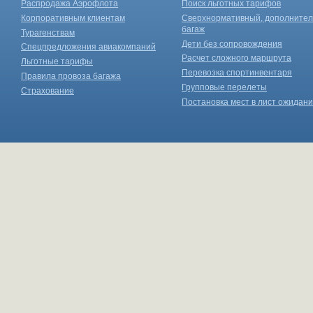
Распродажа Аэрофлота
Поиск льготных тарифов
Корпоративным клиентам
Сверхнормативный, дополните
багаж
Турагенствам
Дети без сопровождения
Спецпредложения авиакомпаний
Расчет сложного маршрута
Льготные тарифы
Перевозка спортинвентаря
Правила провоза багажа
Групповые перелеты
Страхование
Постановка мест в лист ожидан