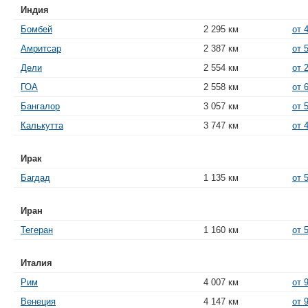
Индия
Бомбей
2 295 км
от 
Амритсар
2 387 км
от 
Дели
2 554 км
от 
ГОА
2 558 км
от 
Бангалор
3 057 км
от 
Калькутта
3 747 км
от 
Ирак
Багдад
1 135 км
от 
Иран
Тегеран
1 160 км
от 
Италия
Рим
4 007 км
от 
Венеция
4 147 км
от 