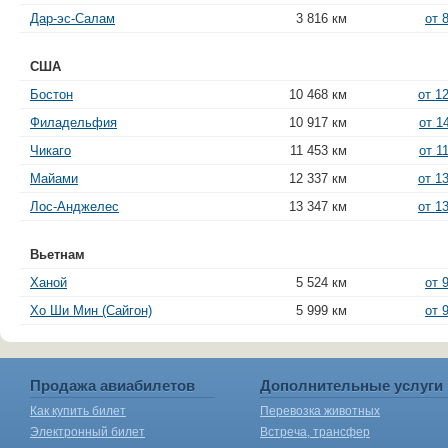
Дар-эс-Салам
3 816 км
от 
США
Бостон
10 468 км
от 1
Филадельфия
10 917 км
от 1
Чикаго
11 453 км
от 1
Майами
12 337 км
от 1
Лос-Анджелес
13 347 км
от 1
Вьетнам
Ханой
5 524 км
от 
Хо Ши Мин (Сайгон)
5 999 км
от 
Продажа авиабилетов
Дополнительные услуги
Как купить билет
Перевозка животных
Электронный билет
Встреча, трансфер