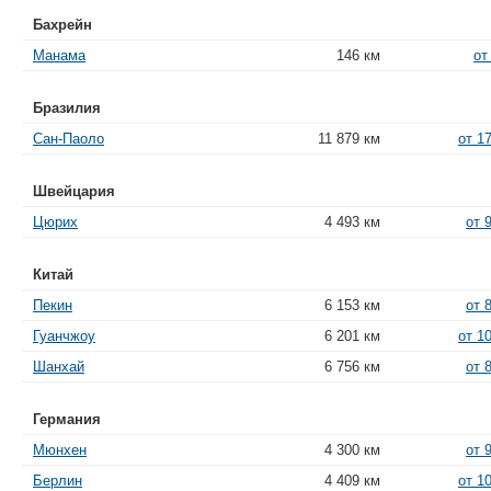
Бахрейн
Манама
146 км
от
Бразилия
Сан-Паоло
11 879 км
от 1
Швейцария
Цюрих
4 493 км
от 
Китай
Пекин
6 153 км
от 
Гуанчжоу
6 201 км
от 1
Шанхай
6 756 км
от 
Германия
Мюнхен
4 300 км
от 
Берлин
4 409 км
от 1