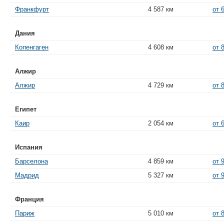
Франкфурт
4 587 км
от 
Дания
Копенгаген
4 608 км
от 
Алжир
Алжир
4 729 км
от 
Египет
Каир
2 054 км
от 
Испания
Барселона
4 859 км
от 
Мадрид
5 327 км
от 
Франция
Париж
5 010 км
от 