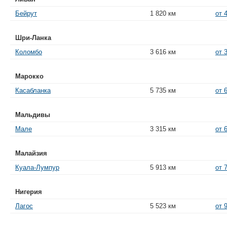
Бейрут
1 820 км
от 
Шри-Ланка
Коломбо
3 616 км
от 
Марокко
Касабланка
5 735 км
от 
Мальдивы
Мале
3 315 км
от 
Малайзия
Куала-Лумпур
5 913 км
от 
Нигерия
Лагос
5 523 км
от 