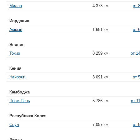
Милан
4 373 км
от 
Иордания
Амман
1 681 км
от 
Япония
Токио
8 259 км
от 1
Кения
Найроби
3 091 км
от 
Камбоджа
Пном-Пень
5 786 км
от 1
Республика Корея
Сеул
7 057 км
от 
Ливан