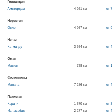
Голландия
Амстердам
4 921 км
от 
Норвегия
Осло
4 957 км
от 
Непал
Катманду
3 364 км
от 
Оман
Маскат
728 км
от 
Филиппины
Манила
7 286 км
от 
Пакистан
Карачи
1 570 км
от 
Исламабад
2 277 км
от 