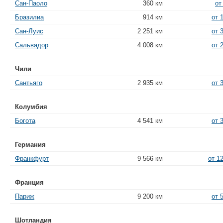
Сан-Паоло
360 км
от
Бразилиа
914 км
от 
Сан-Луис
2 251 км
от 
Сальвадор
4 008 км
от 
Чили
Сантьяго
2 935 км
от 
Колумбия
Богота
4 541 км
от 
Германия
Франкфурт
9 566 км
от 1
Франция
Париж
9 200 км
от 
Шотландия