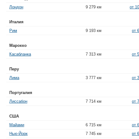
Лондон
9 279 км
от 1
Италия
Рим
9 193 км
от 
Марокко
Касабланка
7 313 км
от 
Перу
Лима
3 777 км
от 
Португалия
Лиссабон
7 714 км
от 
США
Майами
6 715 км
от 
Нью-Йорк
7 745 км
от 