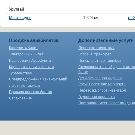
Уругвай
Монтевидео
1 824 км
от 
Продажа авиабилетов
Дополнительные услуги
Как купить билет
Перевозка животных
Электронный билет
Встреча, трансфер
Распродажа Аэрофлота
Поиск льготных тарифов
Корпоративным клиентам
Сверхнормативный, дополните
багаж
Турагенствам
Дети без сопровождения
Спецпредложения авиакомпаний
Расчет сложного маршрута
Льготные тарифы
Перевозка спортинвентаря
Правила провоза багажа
Групповые перелеты
Страхование
Постановка мест в лист ожидан