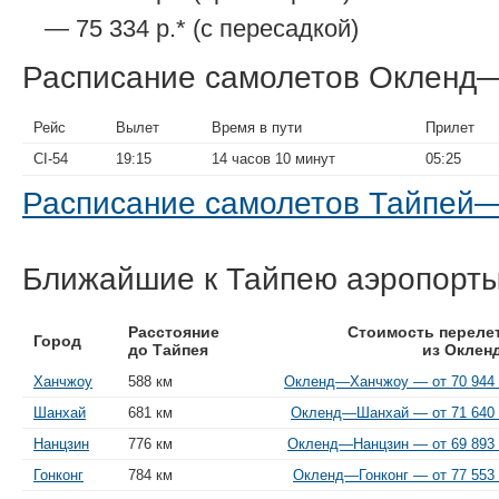
— 75 334 р.* (с пересадкой)
Расписание самолетов Окленд
Рейс
Вылет
Время в пути
Прилет
CI-54
19:15
14 часов 10 минут
05:25
Расписание самолетов Тайпей
Ближайшие к Тайпею аэропорт
Расстояние
Стоимость переле
Город
до Тайпея
из Оклен
Ханчжоу
588 км
Окленд—Ханчжоу — от 70 944 
Шанхай
681 км
Окленд—Шанхай — от 71 640 
Нанцзин
776 км
Окленд—Нанцзин — от 69 893 
Гонконг
784 км
Окленд—Гонконг — от 77 553 