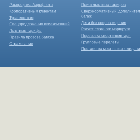
Распродажа Аэрофлота
Поиск льготных тарифов
Корпоративным клиентам
Сверхнормативный, дополните
багаж
Турагенствам
Дети без сопровождения
Спецпредложения авиакомпаний
Расчет сложного маршрута
Льготные тарифы
Перевозка спортинвентаря
Правила провоза багажа
Групповые перелеты
Страхование
Постановка мест в лист ожидан