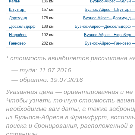
Кельн
136 км
Буэнос-Айрес—Кельн — 
Штутгарт
157 км
Буэнос-Айрес—Штутгарт — 
Дортмунд
178 км
Буэнос-Айрес—Дортмунд — 
Дюссельдорф
188 км
Буэнос-Айрес—Дюссельдорф — о
Нюрнберг
192 км
Буэнос-Айрес—Нюрнберг — 
Ганновер
282 км
Буэнос-Айрес—Ганновер — 
* стоимость авиабилетов рассчитана н
— туда: 11.07.2016
— обратно: 19.07.2016
Указанная цена — ориентировачная и не
Чтобы узнать точную стоимость авиап
необходимые вам даты, а также заброн
из Буэноса-Айреса в Франкфурт, воспол
поиска и бронирования, расположенной в
страницы.