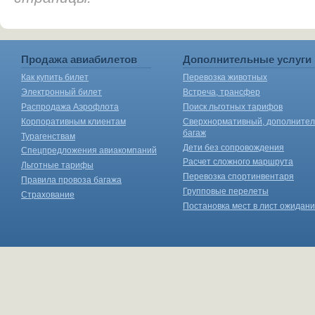
Продажа авиабилетов
Дополнительные услуги
Как купить билет
Перевозка животных
Электронный билет
Встреча, трансфер
Распродажа Аэрофлота
Поиск льготных тарифов
Корпоративным клиентам
Сверхнормативный, дополните
багаж
Турагенствам
Дети без сопровождения
Спецпредложения авиакомпаний
Расчет сложного маршрута
Льготные тарифы
Перевозка спортинвентаря
Правила провоза багажа
Групповые перелеты
Страхование
Постановка мест в лист ожидан