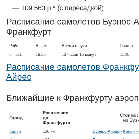
— 109 563 р.* (с пересадкой)
Расписание самолетов Буэнос-
Франкфурт
Рейс
Вылет
Время в пути
Прилет
LH-511
16:55
13 часов 15 минут
11:10
Расписание самолетов Франкф
Айрес
Ближайшие к Франкфурту аэро
Расстояние
Стоимос
Город
до
из Буэ
Франкфурта
Кельн
136 км
Буэнос-Айрес—Кельн — 