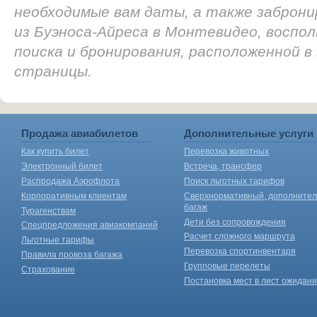
необходимые вам даты, а также заброн
из Буэноса-Айреса в Монтевидео, воспо
поиска и бронирования, расположенной в
страницы.
Продажа авиабилетов
Дополнительные услуги
Как купить билет
Перевозка животных
Электронный билет
Встреча, трансфер
Распродажа Аэрофлота
Поиск льготных тарифов
Корпоративным клиентам
Сверхнормативный, дополните
багаж
Турагенствам
Дети без сопровождения
Спецпредложения авиакомпаний
Расчет сложного маршрута
Льготные тарифы
Перевозка спортинвентаря
Правила провоза багажа
Групповые перелеты
Страхование
Постановка мест в лист ожидан