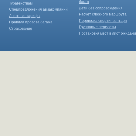
багаж
Турагенствам
Дети без сопровождения
Спецпредложения авиакомпаний
Расчет сложного маршрута
Льготные тарифы
Перевозка спортинвентаря
Правила провоза багажа
Групповые перелеты
Страхование
Постановка мест в лист ожидан