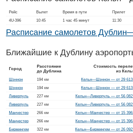
Рейс
Вылет
Время в пути
Прилет
4U-396
10:45
1 час 45 минут
11:30
Расписание самолетов Дублин
Ближайшие к Дублину аэропорт
Расстояние
Стоимость переле
Город
до Дублина
из Кель
Шэннон
194 км
Кельн—Шэннон — от 29 613 
Шэннон
194 км
Кельн—Шэннон — от 29 613 
Ливерпуль
227 км
Кельн—Ливерпуль — от 56 082
Ливерпуль
227 км
Кельн—Ливерпуль — от 56 082
Манчестер
266 км
Кельн—Манчестер — от 15 396
Манчестер
266 км
Кельн—Манчестер — от 15 396
Бирмингем
322 км
Кельн—Бирмингем — от 26 092