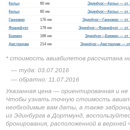
Кельн
80 км
Эдинбург—Кельн — от 2
Кельн
80 км
Эдинбург—Кельн — от 2
Ганновер
176 км
Эдинбург—Ганновер — от 1
Франкфурт
178 км
Эдинбург—Франкфурт — от 1
Бремен
188 км
Эдинбург—Бремен — от 2
Амстердам
214 км
Эдинбург—Амстердам — от 
* стоимость авиабилетов рассчитана н
— туда: 03.07.2016
— обратно: 11.07.2016
Указанная цена — ориентировачная и не
Чтобы узнать точную стоимость авиап
необходимые вам даты, а также заброн
из Эдинбурга в Дортмунд, воспользуйте
бронирования, расположенной в верхней