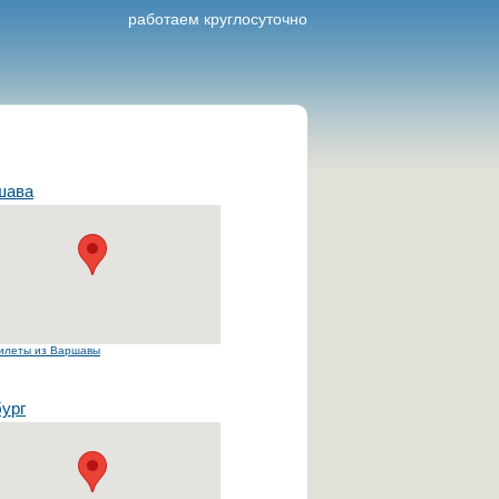
работаем круглосуточно
й
шава
илеты из Варшавы
ург