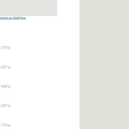
илеты из Гамбурга
 279 р.
 427 р.
 886 р.
 367 р.
 770 р.