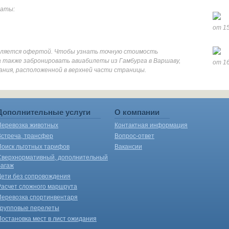
даты:
от 15
является офертой. Чтобы узнать точную стоимость
 также забронировать авиабилеты из Гамбурга в Варшаву,
от 16
ания, расположенной в верхней части страницы.
Дополнительные услуги
О компании
Перевозка животных
Контактная информация
Встреча, трансфер
Вопрос-ответ
Поиск льготных тарифов
Вакансии
Сверхнормативный, дополнительный
багаж
Дети без сопровождения
Расчет сложного маршрута
Перевозка спортинвентаря
Групповые перелеты
Постановка мест в лист ожидания