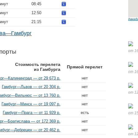
минут
08:45
минут
12:50
Авиаб
минут
21:15
ава—Гамбург
порты
от 16
Стоимость перелета
Прямой перелет
из Гамбурга
от 16
рг—Калининград — от 29 673 р.
нет
Гамбург—Львов — от 20 304 р.
нет
от 12
амбург—Вильнюс — от 13 760 р.
нет
Гамбург—Минск — от 19 097 р.
нет
Гамбург—Прага — от 11 929 р.
есть
от 15
рг—Братислава — от 172 369 р.
нет
мбург—Дебрецен — от 20 462 р.
нет
от 12