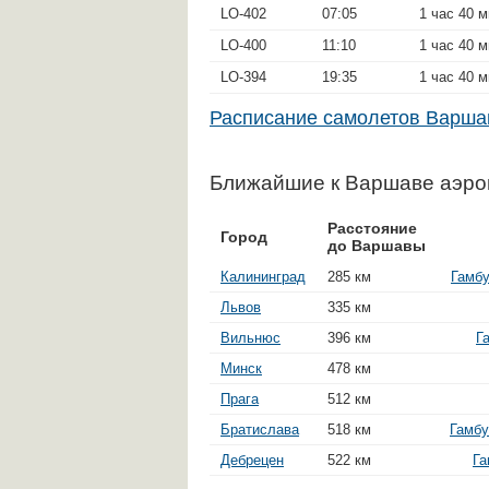
LO-402
07:05
1 час 40 
LO-400
11:10
1 час 40 
LO-394
19:35
1 час 40 
Расписание самолетов Варш
Ближайшие к Варшаве аэро
Расстояние
Город
до Варшавы
Калининград
285 км
Гамбу
Львов
335 км
Вильнюс
396 км
Г
Минск
478 км
Прага
512 км
Братислава
518 км
Гамбу
Дебрецен
522 км
Га