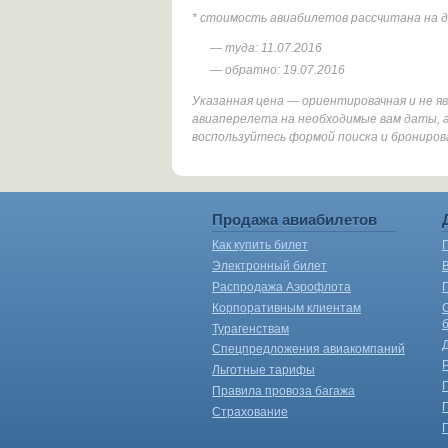
* стоимость авиабилетов рассчитана на 
— туда: 11.07.2016
— обратно: 19.07.2016
Указанная цена — ориентировачная и не 
авиаперелета на необходимые вам даты, а
воспользуйтесь формой поиска и брониров
Продажа авиабилетов
Как купить билет
Электронный билет
Распродажа Аэрофлота
Корпоративным клиентам
Турагенствам
Спецпредложения авиакомпаний
Льготные тарифы
Правила провоза багажа
Страхование