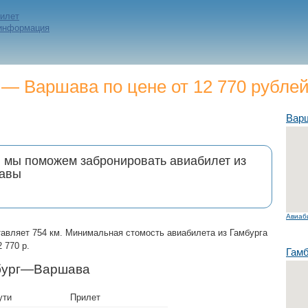
билет
 информация
— Варшава по цене от 12 770 рубле
Вар
и мы поможем забронировать авиабилет из
шавы
Авиаб
авляет 754 км. Минимальная стомость авиабилета из Гамбурга
 770 р.
Гамб
мбург—Варшава
ути
Прилет