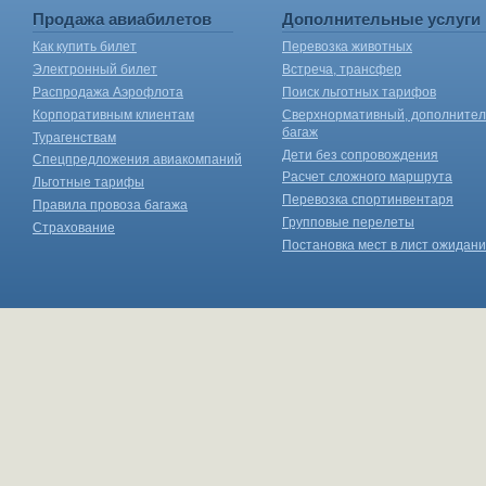
Продажа авиабилетов
Дополнительные услуги
Как купить билет
Перевозка животных
Электронный билет
Встреча, трансфер
Распродажа Аэрофлота
Поиск льготных тарифов
Корпоративным клиентам
Сверхнормативный, дополните
багаж
Турагенствам
Дети без сопровождения
Спецпредложения авиакомпаний
Расчет сложного маршрута
Льготные тарифы
Перевозка спортинвентаря
Правила провоза багажа
Групповые перелеты
Страхование
Постановка мест в лист ожидан