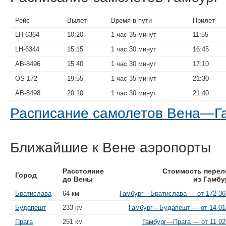
Рейс
Вылет
Время в пути
Прилет
LH-6364
10:20
1 час 35 минут
11:55
LH-6344
15:15
1 час 30 минут
16:45
AB-8496
15:40
1 час 30 минут
17:10
OS-172
19:55
1 час 35 минут
21:30
AB-8498
20:10
1 час 30 минут
21:40
Расписание самолетов Вена—Г
Ближайшие к Вене аэропорты
Расстояние
Стоимость перел
Город
до Вены
из Гамбу
Братислава
64 км
Гамбург—Братислава — от 172 36
Будапешт
233 км
Гамбург—Будапешт — от 14 01
Прага
251 км
Гамбург—Прага — от 11 92