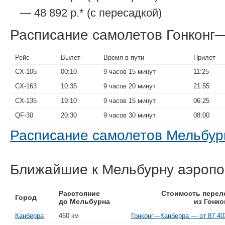
— 48 892 р.* (с пересадкой)
Расписание самолетов Гонконг
Рейс
Вылет
Время в пути
Прилет
CX-105
00:10
9 часов 15 минут
11:25
CX-163
10:35
9 часов 20 минут
21:55
CX-135
19:10
9 часов 15 минут
06:25
QF-30
20:30
9 часов 30 минут
08:00
Расписание самолетов Мельбур
Ближайшие к Мельбурну аэроп
Расстояние
Стоимость перел
Город
до Мельбурна
из Гонко
Канберра
460 км
Гонконг—Канберра — от 87 403