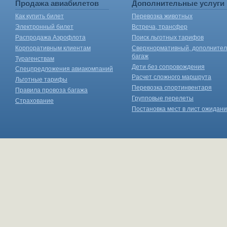
Продажа авиабилетов
Дополнительные услуги
Как купить билет
Перевозка животных
Электронный билет
Встреча, трансфер
Распродажа Аэрофлота
Поиск льготных тарифов
Корпоративным клиентам
Сверхнормативный, дополните
багаж
Турагенствам
Дети без сопровождения
Спецпредложения авиакомпаний
Расчет сложного маршрута
Льготные тарифы
Перевозка спортинвентаря
Правила провоза багажа
Групповые перелеты
Страхование
Постановка мест в лист ожидан