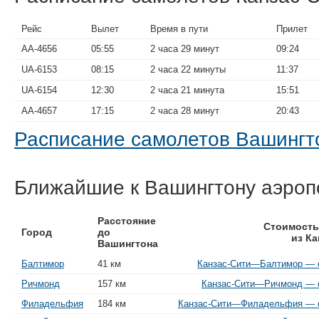
Рейс
Вылет
Время в пути
Прилет
AA-4656
05:55
2 часа 29 минут
09:24
UA-6153
08:15
2 часа 22 минуты
11:37
UA-6154
12:30
2 часа 21 минута
15:51
AA-4657
17:15
2 часа 28 минут
20:43
Расписание самолетов Вашинг
Ближайшие к Вашингтону аэроп
Расстояние
Стоимость
Город
до
из Ка
Вашингтона
Балтимор
41 км
Канзас-Сити—Балтимор — о
Ричмонд
157 км
Канзас-Сити—Ричмонд — о
Филадельфия
184 км
Канзас-Сити—Филадельфия — от