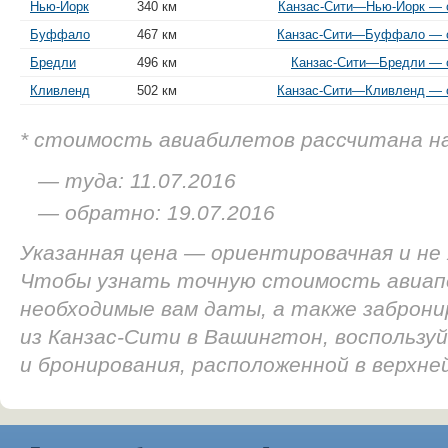
Нью-Йорк
340 км
Канзас-Сити—Нью-Йорк — о
Буффало
467 км
Канзас-Сити—Буффало — от
Бредли
496 км
Канзас-Сити—Бредли — о
Кливленд
502 км
Канзас-Сити—Кливленд — о
* стоимость авиабилетов рассчитана н
— туда: 11.07.2016
— обратно: 19.07.2016
Указанная цена — ориентировачная и не
Чтобы узнать точную стоимость авиап
необходимые вам даты, а также заброн
из Канзас-Сити в Вашингтон, воспользу
и бронирования, расположенной в верхне