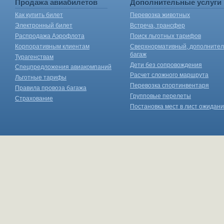
Продажа авиабилетов
Дополнительные услуги
Как купить билет
Перевозка животных
Электронный билет
Встреча, трансфер
Распродажа Аэрофлота
Поиск льготных тарифов
Корпоративным клиентам
Сверхнормативный, дополните
багаж
Турагенствам
Дети без сопровождения
Спецпредложения авиакомпаний
Расчет сложного маршрута
Льготные тарифы
Перевозка спортинвентаря
Правила провоза багажа
Групповые перелеты
Страхование
Постановка мест в лист ожидан