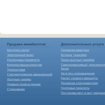
Продажа авиабилетов
Дополнительные услуги
Как купить билет
Перевозка животных
Электронный билет
Встреча, трансфер
Распродажа Аэрофлота
Поиск льготных тарифов
Корпоративным клиентам
Сверхнормативный, дополните
багаж
Турагенствам
Дети без сопровождения
Спецпредложения авиакомпаний
Расчет сложного маршрута
Льготные тарифы
Перевозка спортинвентаря
Правила провоза багажа
Групповые перелеты
Страхование
Постановка мест в лист ожидан