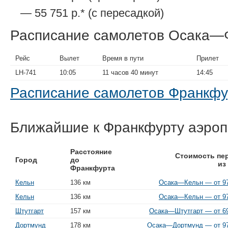
— 55 751 р.* (с пересадкой)
Расписание самолетов Осака—
Рейс
Вылет
Время в пути
Прилет
LH-741
10:05
11 часов 40 минут
14:45
Расписание самолетов Франкф
Ближайшие к Франкфурту аэро
Расстояние
Стоимость пе
Город
до
из
Франкфурта
Кельн
136 км
Осака—Кельн — от 97
Кельн
136 км
Осака—Кельн — от 97
Штутгарт
157 км
Осака—Штутгарт — от 69
Дортмунд
178 км
Осака—Дортмунд — от 97