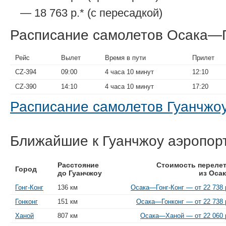
— 18 763 р.* (с пересадкой)
Расписание самолетов Осака—
Рейс
Вылет
Время в пути
Прилет
CZ-394
09:00
4 часа 10 минут
12:10
CZ-390
14:10
4 часа 10 минут
17:20
Расписание самолетов Гуанчж
Ближайшие к Гуанчжоу аэропор
Расстояние
Стоимость переле
Город
до Гуанчжоу
из Оса
Гонг-Конг
136 км
Осака—Гонг-Конг — от 22 738 
Гонконг
151 км
Осака—Гонконг — от 22 738 
Ханой
807 км
Осака—Ханой — от 22 060 