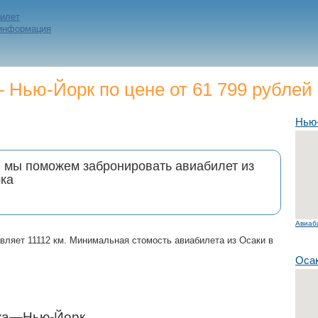
билет
 информация
Нью-Йорк по цене от 61 799 рублей
Нью
и мы поможем забронировать авиабилет из
ка
Авиаб
вляет 11112 км. Минимальная стомость авиабилета из Осаки в
Оса
ака—Нью-Йорк