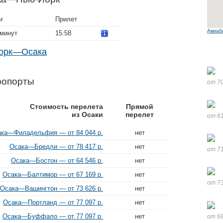
и
Прилет
Авиаб
 минут
15:58
Йорк—Осака
ропорты
от 70
Стоимость перелета
Прямой
из Осаки
перелет
от 61
ка—Филадельфия — от 84 044 р.
нет
Осака—Бредли — от 78 417 р.
нет
от 71
Осака—Бостон — от 64 546 р.
нет
Осака—Балтимор — от 67 169 р.
нет
от 73
Осака—Вашингтон — от 73 626 р.
нет
Осака—Портланд — от 77 097 р.
нет
Осака—Буффало — от 77 097 р.
нет
от 68