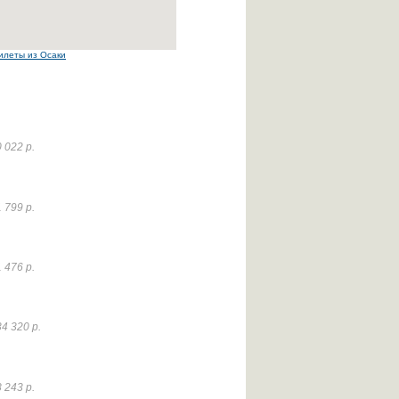
илеты из Осаки
 022 р.
 799 р.
 476 р.
4 320 р.
 243 р.