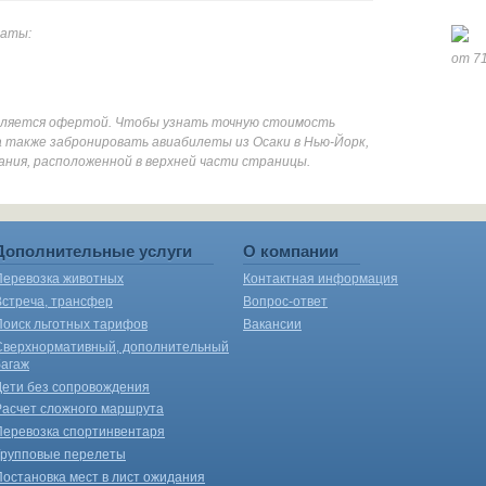
даты:
от 71
является офертой. Чтобы узнать точную стоимость
 также забронировать авиабилеты из Осаки в Нью-Йорк,
ания, расположенной в верхней части страницы.
Дополнительные услуги
О компании
Перевозка животных
Контактная информация
Встреча, трансфер
Вопрос-ответ
Поиск льготных тарифов
Вакансии
Сверхнормативный, дополнительный
багаж
Дети без сопровождения
Расчет сложного маршрута
Перевозка спортинвентаря
Групповые перелеты
Постановка мест в лист ожидания