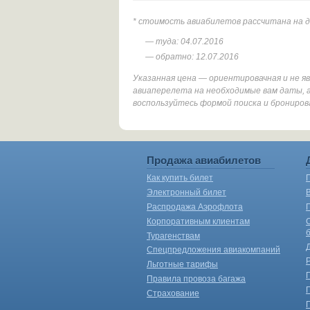
* стоимость авиабилетов рассчитана на 
— туда: 04.07.2016
— обратно: 12.07.2016
Указанная цена — ориентировачная и не 
авиаперелета на необходимые вам даты, а
воспользуйтесь формой поиска и брониров
Продажа авиабилетов
Как купить билет
Электронный билет
Распродажа Аэрофлота
Корпоративным клиентам
Турагенствам
Спецпредложения авиакомпаний
Льготные тарифы
Правила провоза багажа
Страхование