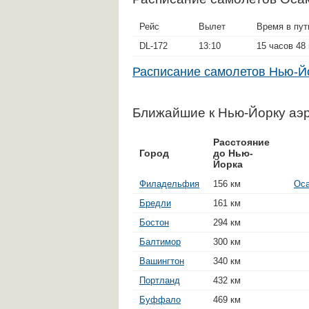
Рейс
Вылет
Время в пут
DL-172
13:10
15 часов 48
Расписание самолетов Нью-
Ближайшие к Нью-Йорку аэ
Расстояние
Город
до Нью-
Йорка
Филадельфия
156 км
Оса
Бредли
161 км
Бостон
294 км
Балтимор
300 км
Вашингтон
340 км
Портланд
432 км
Буффало
469 км