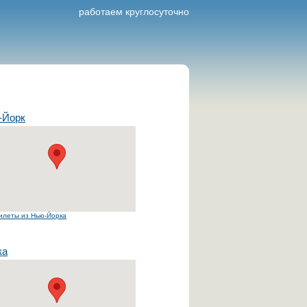
работаем круглосуточно
-Йорк
илеты из Нью-Йорка
ка