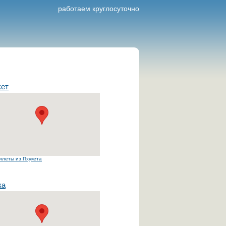
работаем круглосуточно
кет
илеты из Пхукета
ка