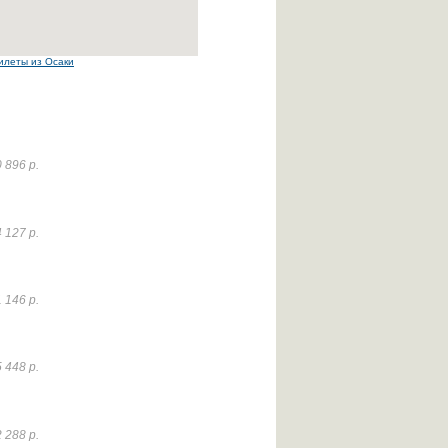
илеты из Осаки
 896 р.
 127 р.
 146 р.
 448 р.
 288 р.