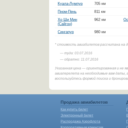
Куала-Лумпур
705 км
Пном-Пень
811 км
Хо Ши Мин
962 км
Ос
(Сайгон)
Сингапур
980 км
* стоимость авиабилетов рассчитана на 
— туда: 03.07.2016
— обратно: 11.07.2016
Указанная цена — ориентировачная и не 
авиаперелета на необходимые вам даты, а
воспользуйтесь формой поиска и брониров
Продажа авиабилетов
Как купить билет
Электронный билет
Распродажа Аэрофлота
Корпоративным клиентам