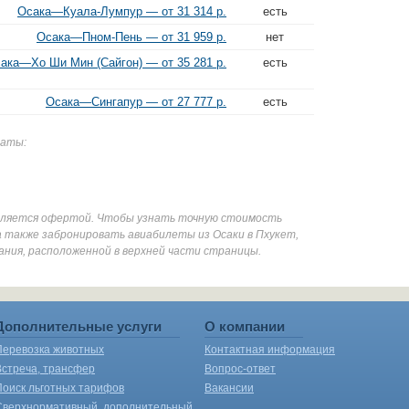
Осака—Куала-Лумпур — от 31 314 р.
есть
Осака—Пном-Пень — от 31 959 р.
нет
ака—Хо Ши Мин (Сайгон) — от 35 281 р.
есть
Осака—Сингапур — от 27 777 р.
есть
даты:
является офертой. Чтобы узнать точную стоимость
 также забронировать авиабилеты из Осаки в Пхукет,
ания, расположенной в верхней части страницы.
Дополнительные услуги
О компании
Перевозка животных
Контактная информация
Встреча, трансфер
Вопрос-ответ
Поиск льготных тарифов
Вакансии
Сверхнормативный, дополнительный