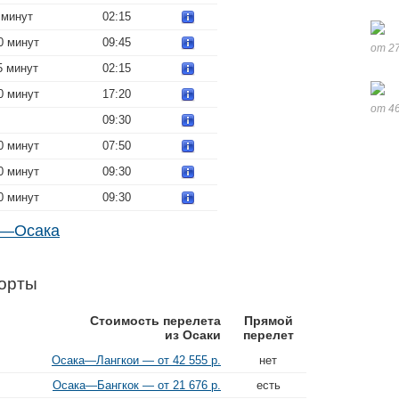
 минут
02:15
0 минут
09:45
от 27
5 минут
02:15
0 минут
17:20
от 46
09:30
0 минут
07:50
0 минут
09:30
0 минут
09:30
т—Осака
порты
Стоимость перелета
Прямой
из Осаки
перелет
Осака—Лангкои — от 42 555 р.
нет
Осака—Бангкок — от 21 676 р.
есть