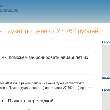
билет
 информация
Пхукет по цене от 27 762 рублей
Пху
и мы поможем забронировать авиабилет из
Авиаб
ляет 4804 км. Прямые рейсы Осака—Пхукет отсутствуют.
и в Пхукет (туда и обратно) составляет 27 762 р.*(перелет с
Оса
ка—Пхукет с пересадкой