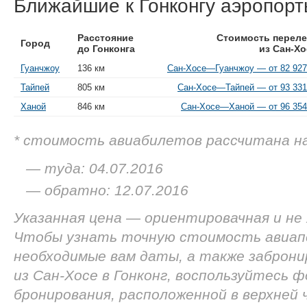
Ближайшие к Гонконгу аэропор
Расстояние
Стоимость переле
Город
до Гонконга
из Сан-Хо
Гуанчжоу
136 км
Сан-Хосе—Гуанчжоу — от 82 927
Тайпей
805 км
Сан-Хосе—Тайпей — от 93 331
Ханой
846 км
Сан-Хосе—Ханой — от 96 354
* стоимость авиабилетов рассчитана н
— туда: 04.07.2016
— обратно: 12.07.2016
Указанная цена — ориентировачная и не
Чтобы узнать точную стоимость авиап
необходимые вам даты, а также заброн
из Сан-Хосе в Гонконг, воспользуйтесь ф
бронирования, расположенной в верхней