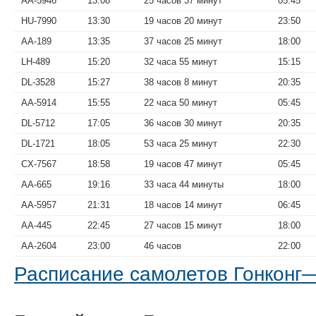
AA-5946
13:08
25 часов 37 минут
05:45
HU-7990
13:30
19 часов 20 минут
23:50
AA-189
13:35
37 часов 25 минут
18:00
LH-489
15:20
32 часа 55 минут
15:15
DL-3528
15:27
38 часов 8 минут
20:35
AA-5914
15:55
22 часа 50 минут
05:45
DL-5712
17:05
36 часов 30 минут
20:35
DL-1721
18:05
53 часа 25 минут
22:30
CX-7567
18:58
19 часов 47 минут
05:45
AA-665
19:16
33 часа 44 минуты
18:00
AA-5957
21:31
18 часов 14 минут
06:45
AA-445
22:45
27 часов 15 минут
18:00
AA-2604
23:00
46 часов
22:00
Расписание самолетов Гонконг