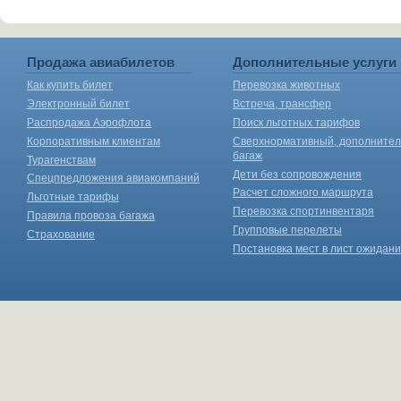
Продажа авиабилетов
Дополнительные услуги
Как купить билет
Перевозка животных
Электронный билет
Встреча, трансфер
Распродажа Аэрофлота
Поиск льготных тарифов
Корпоративным клиентам
Сверхнормативный, дополните
багаж
Турагенствам
Дети без сопровождения
Спецпредложения авиакомпаний
Расчет сложного маршрута
Льготные тарифы
Перевозка спортинвентаря
Правила провоза багажа
Групповые перелеты
Страхование
Постановка мест в лист ожидан