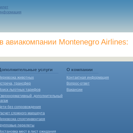
билет
 информация
 авиакомпании Montenegro Airlines:
Дополнительные услуги
О компании
Перевозка животных
Контактная информация
Встреча, трансфер
Вопрос-ответ
Поиск льготных тарифов
Вакансии
Сверхнормативный, дополнительный
багаж
Дети без сопровождения
Расчет сложного маршрута
Перевозка спортинвентаря
Групповые перелеты
Постановка мест в лист ожидания