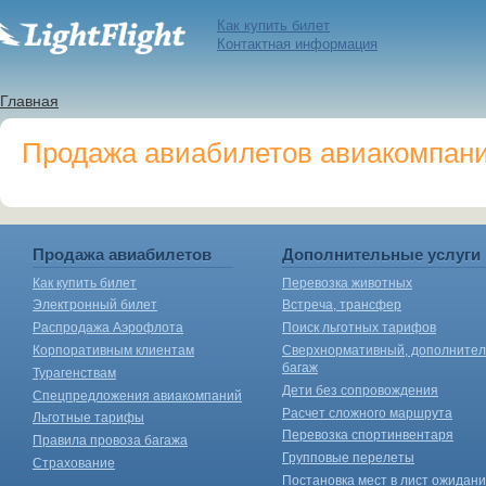
Как купить билет
Контактная информация
Главная
Продажа авиабилетов авиакомпании
Продажа авиабилетов
Дополнительные услуги
Как купить билет
Перевозка животных
Электронный билет
Встреча, трансфер
Распродажа Аэрофлота
Поиск льготных тарифов
Корпоративным клиентам
Сверхнормативный, дополните
багаж
Турагенствам
Дети без сопровождения
Спецпредложения авиакомпаний
Расчет сложного маршрута
Льготные тарифы
Перевозка спортинвентаря
Правила провоза багажа
Групповые перелеты
Страхование
Постановка мест в лист ожидан