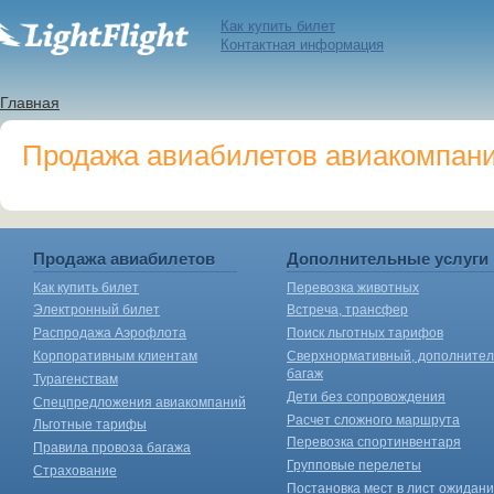
Как купить билет
Контактная информация
Главная
Продажа авиабилетов авиакомпании
Продажа авиабилетов
Дополнительные услуги
Как купить билет
Перевозка животных
Электронный билет
Встреча, трансфер
Распродажа Аэрофлота
Поиск льготных тарифов
Корпоративным клиентам
Сверхнормативный, дополните
багаж
Турагенствам
Дети без сопровождения
Спецпредложения авиакомпаний
Расчет сложного маршрута
Льготные тарифы
Перевозка спортинвентаря
Правила провоза багажа
Групповые перелеты
Страхование
Постановка мест в лист ожидан