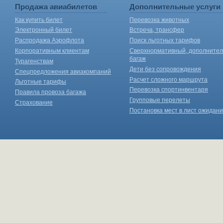
Продажа авиабилетов
Дополнительные услуги
Как купить билет
Перевозка животных
Электронный билет
Встреча, трансфер
Распродажа Аэрофлота
Поиск льготных тарифов
Корпоративным клиентам
Сверхнормативный, дополните
багаж
Турагенствам
Дети без сопровождения
Спецпредложения авиакомпаний
Расчет сложного маршрута
Льготные тарифы
Перевозка спортинвентаря
Правила провоза багажа
Групповые перелеты
Страхование
Постановка мест в лист ожидан