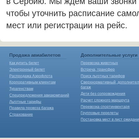
в Сербию. Мы ждем ваши звонки
чтобы уточнить расписание само
мест или регистрации на рейс.
Продажа авиабилетов
Дополнительные услуги
Как купить билет
Перевозка животных
Электронный билет
Встреча, трансфер
Распродажа Аэрофлота
Поиск льготных тарифов
Корпоративным клиентам
Сверхнормативный, дополните
багаж
Турагенствам
Дети без сопровождения
Спецпредложения авиакомпаний
Расчет сложного маршрута
Льготные тарифы
Перевозка спортинвентаря
Правила провоза багажа
Групповые перелеты
Страхование
Постановка мест в лист ожидан