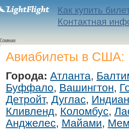
Как купить биле
Контактная инф
Главная
Авиабилеты в США:
Города:
Атланта
,
Балти
Буффало
,
Вашингтон
,
Г
Детройт
,
Дуглас
,
Индиан
Кливленд
,
Коломбус
,
Ла
Анджелес
,
Майами
,
Мем