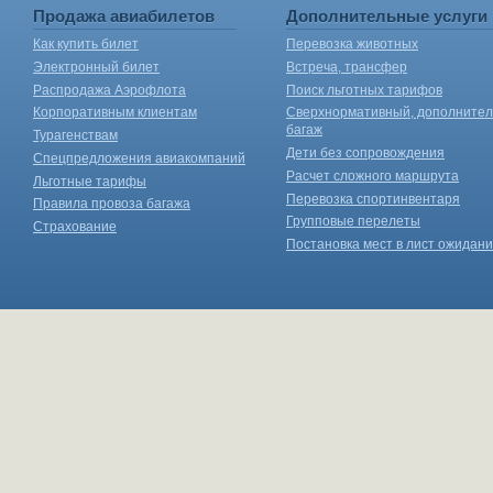
Продажа авиабилетов
Дополнительные услуги
Как купить билет
Перевозка животных
Электронный билет
Встреча, трансфер
Распродажа Аэрофлота
Поиск льготных тарифов
Корпоративным клиентам
Сверхнормативный, дополните
багаж
Турагенствам
Дети без сопровождения
Спецпредложения авиакомпаний
Расчет сложного маршрута
Льготные тарифы
Перевозка спортинвентаря
Правила провоза багажа
Групповые перелеты
Страхование
Постановка мест в лист ожидан