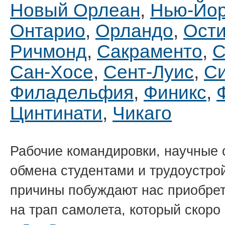
Новый Орлеан
,
Нью-Йо
Онтарио
,
Орландо
,
Ост
Ричмонд
,
Сакраменто
,
С
Сан-Хосе
,
Сент-Луис
,
Си
Филадельфия
,
Финикс
,
Цинтинати
,
Чикаго
Рабочие командировки, научные
обмена студентами и трудоустро
причины побуждают нас приобрет
на трап самолета, который скоро