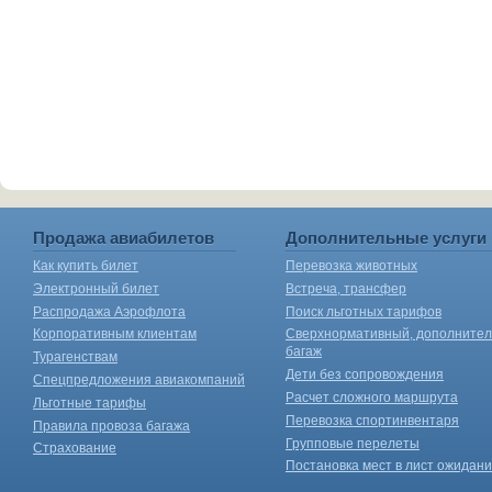
Продажа авиабилетов
Дополнительные услуги
Как купить билет
Перевозка животных
Электронный билет
Встреча, трансфер
Распродажа Аэрофлота
Поиск льготных тарифов
Корпоративным клиентам
Сверхнормативный, дополните
багаж
Турагенствам
Дети без сопровождения
Спецпредложения авиакомпаний
Расчет сложного маршрута
Льготные тарифы
Перевозка спортинвентаря
Правила провоза багажа
Групповые перелеты
Страхование
Постановка мест в лист ожидан