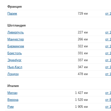
Франция
Париж
729 км
от 
Шотландия
Ливерпуль
227 км
от 
Манчестер
266 км
от 
Бирмингем
322 км
от 
Бристоль
331 км
от 
Эдинбург
337 км
от 
Нью-Касл
347 км
от 
Лондон
478 км
от 
Италия
Милан
1 427 км
от 
Верона
1 520 км
от 
Рим
1 905 км
от 