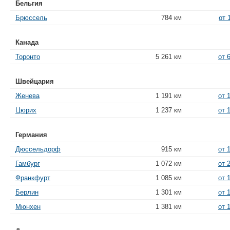
Бельгия
Брюссель
784 км
от 
Канада
Торонто
5 261 км
от 
Швейцария
Женева
1 191 км
от 
Цюрих
1 237 км
от 
Германия
Дюссельдорф
915 км
от 
Гамбург
1 072 км
от 
Франкфурт
1 085 км
от 
Берлин
1 301 км
от 
Мюнхен
1 381 км
от 