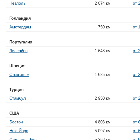
Неаполь
2 074 км
от 
Голландия
Амстердам
750 км
от 
Португалия
Лиссабон
1 643 км
от 
Швеция
Стокгольм
1 625 км
от 
Турция
Стамбул
2 950 км
от 
США
Бостон
4 803 км
от 
Нью-Йорк
5 097 км
от 
Филадельфия
5 253 км
от 