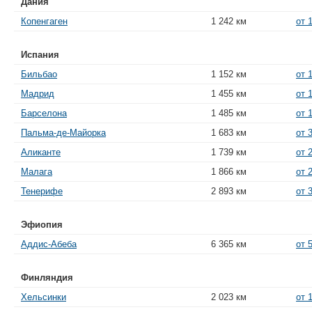
Дания
Копенгаген
1 242 км
от 
Испания
Бильбао
1 152 км
от 
Мадрид
1 455 км
от 
Барселона
1 485 км
от 
Пальма-де-Майорка
1 683 км
от 
Аликанте
1 739 км
от 
Малага
1 866 км
от 
Тенерифе
2 893 км
от 
Эфиопия
Аддис-Абеба
6 365 км
от 
Финляндия
Хельсинки
2 023 км
от 