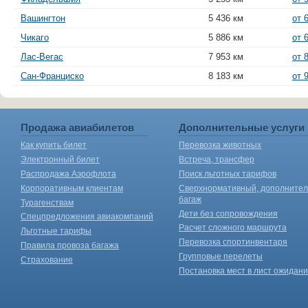
Вашингтон
5 436 км
от 
Чикаго
5 886 км
от 
Лас-Вегас
7 953 км
от 
Сан-Франциско
8 183 км
от 
Продажа авиабилетов
Дополнительные услуги
Как купить билет
Перевозка животных
Электронный билет
Встреча, трансфер
Распродажа Аэрофлота
Поиск льготных тарифов
Корпоративным клиентам
Сверхнормативный, дополните
багаж
Турагенствам
Дети без сопровождения
Спецпредложения авиакомпаний
Расчет сложного маршрута
Льготные тарифы
Перевозка спортинвентаря
Правила провоза багажа
Групповые перелеты
Страхование
Постановка мест в лист ожидан