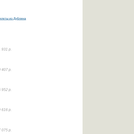
илеты из Дублина
 931 р.
 407 р.
 952 р.
 616 р.
 075 р.