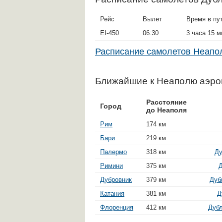
Рейс
Вылет
Время в пу
EI-450
06:30
3 часа 15 м
Расписание самолетов Неап
Ближайшие к Неаполю аэро
Расстояние
Город
до Неаполя
Рим
174 км
Бари
219 км
Палермо
318 км
Ду
Римини
375 км
Д
Дубровник
379 км
Дуб
Катания
381 км
Д
Флоренция
412 км
Дубл