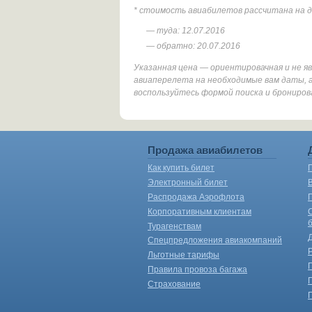
* стоимость авиабилетов рассчитана на 
— туда: 12.07.2016
— обратно: 20.07.2016
Указанная цена — ориентировачная и не 
авиаперелета на необходимые вам даты, а
воспользуйтесь формой поиска и брониров
Продажа авиабилетов
Как купить билет
Электронный билет
Распродажа Аэрофлота
Корпоративным клиентам
Турагенствам
Спецпредложения авиакомпаний
Льготные тарифы
Правила провоза багажа
Страхование