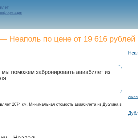
билет
 информация
 Неаполь по цене от 19 616 рублей
Неа
и мы поможем забронировать авиабилет из
оля
Авиаб
вляет 2074 км. Минимальная стомость авиабилета из Дублина в
Дуб
блин—Неаполь