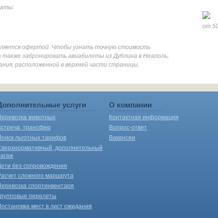
даты:
от 50
является офертой. Чтобы узнать точную стоимость
 также забронировать авиабилеты из Дублина в Неаполь,
ания, расположенной в верхней части страницы.
Дополнительные услуги
О компании
Перевозка животных
Контактная информация
Встреча, трансфер
Вопрос-ответ
Поиск льготных тарифов
Вакансии
Сверхнормативный, дополнительный
багаж
Дети без сопровождения
Расчет сложного маршрута
Перевозка спортинвентаря
Групповые перелеты
Постановка мест в лист ожидания