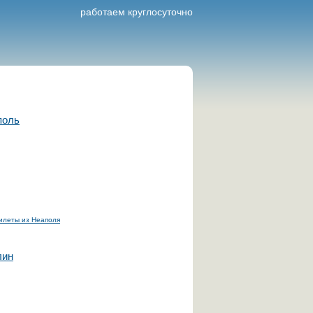
работаем круглосуточно
поль
илеты из Неаполя
лин