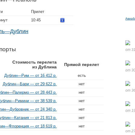
ти
Прилет
Авиаб
инут
10:45
оль—Дублин
порты
от 31
Стоимость перелета
Прямой перелет
из Дублина
от 30
Дублин—Рим — от 16 412 р.
есть
Дублин—Бари — от 29 622 р.
нет
от 36
блин—Палермо — от 28 443 р.
нет
ублин—Римини — от 38 539 р.
нет
лин—Дубровник — от 24 340 р.
нет
от 19
ублин—Катания — от 21 813 р.
нет
ин—Флоренция — от 18 619 р.
нет
от 27