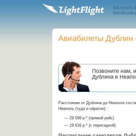
Как купить 
Контактная
Авиабилеты Дублин —
Позвоните нам, 
Дублина в Неап
Расстояние от Дублина до Неаполя соста
Неаполь (туда и обратно) :
— 29 599 р.* (прямой рейс)
— 19 616 р.* (с пересадкой)
Расписание самолетов Ду