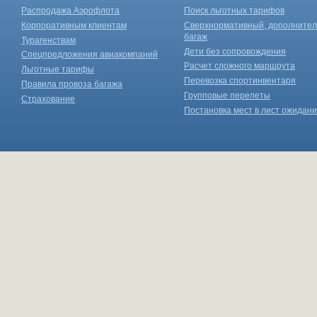
Распродажа Аэрофлота
Поиск льготных тарифов
Корпоративным клиентам
Сверхнормативный, дополните
багаж
Турагенствам
Дети без сопровождения
Спецпредложения авиакомпаний
Расчет сложного маршрута
Льготные тарифы
Перевозка спортинвентаря
Правила провоза багажа
Групповые перелеты
Страхование
Постановка мест в лист ожидан