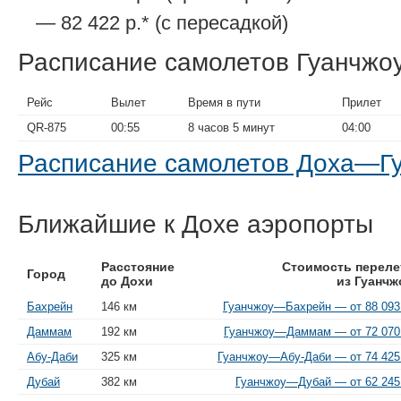
— 82 422 р.* (с пересадкой)
Расписание самолетов Гуанчж
Рейс
Вылет
Время в пути
Прилет
QR-875
00:55
8 часов 5 минут
04:00
Расписание самолетов Доха—Г
Ближайшие к Дохе аэропорты
Расстояние
Стоимость переле
Город
до Дохи
из Гуанчж
Бахрейн
146 км
Гуанчжоу—Бахрейн — от 88 093
Даммам
192 км
Гуанчжоу—Даммам — от 72 070 
Абу-Даби
325 км
Гуанчжоу—Абу-Даби — от 74 425
Дубай
382 км
Гуанчжоу—Дубай — от 62 245