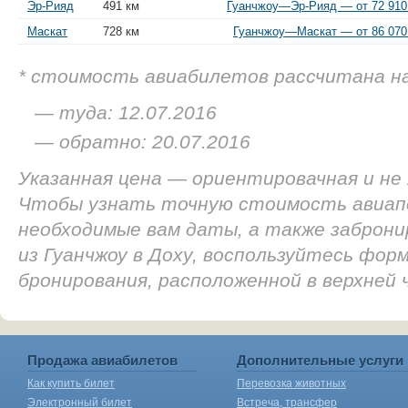
Эр-Рияд
491 км
Гуанчжоу—Эр-Рияд — от 72 910
Маскат
728 км
Гуанчжоу—Маскат — от 86 070
* стоимость авиабилетов рассчитана н
— туда: 12.07.2016
— обратно: 20.07.2016
Указанная цена — ориентировачная и не
Чтобы узнать точную стоимость авиап
необходимые вам даты, а также заброн
из Гуанчжоу в Доху, воспользуйтесь форм
бронирования, расположенной в верхней
Продажа авиабилетов
Дополнительные услуги
Как купить билет
Перевозка животных
Электронный билет
Встреча, трансфер