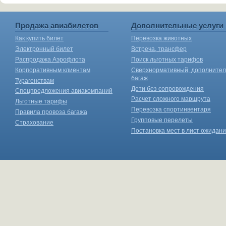
Продажа авиабилетов
Дополнительные услуги
Как купить билет
Перевозка животных
Электронный билет
Встреча, трансфер
Распродажа Аэрофлота
Поиск льготных тарифов
Корпоративным клиентам
Сверхнормативный, дополните
багаж
Турагенствам
Дети без сопровождения
Спецпредложения авиакомпаний
Расчет сложного маршрута
Льготные тарифы
Перевозка спортинвентаря
Правила провоза багажа
Групповые перелеты
Страхование
Постановка мест в лист ожидан