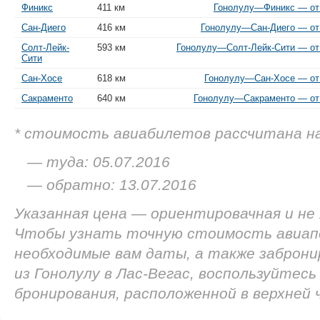
Финикс
411 км
Гонолулу—Финикс — от 
Сан-Диего
416 км
Гонолулу—Сан-Диего — от 
Солт-Лейк-
593 км
Гонолулу—Солт-Лейк-Сити — от 
Сити
Сан-Хосе
618 км
Гонолулу—Сан-Хосе — от 
Сакраменто
640 км
Гонолулу—Сакраменто — от 
* стоимость авиабилетов рассчитана н
— туда: 05.07.2016
— обратно: 13.07.2016
Указанная цена — ориентировачная и не
Чтобы узнать точную стоимость авиап
необходимые вам даты, а также заброн
из Гонолулу в Лас-Вегас, воспользуйтесь
бронирования, расположенной в верхней