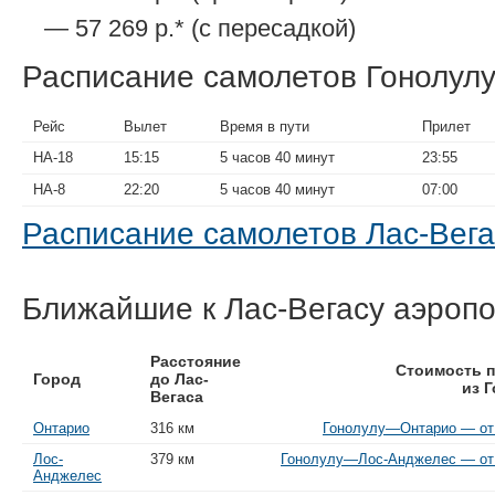
— 57 269 р.* (с пересадкой)
Расписание самолетов Гонолул
Рейс
Вылет
Время в пути
Прилет
HA-18
15:15
5 часов 40 минут
23:55
HA-8
22:20
5 часов 40 минут
07:00
Расписание самолетов Лас-Вег
Ближайшие к Лас-Вегасу аэроп
Расстояние
Стоимость п
Город
до Лас-
из 
Вегаса
Онтарио
316 км
Гонолулу—Онтарио — от 
Лос-
379 км
Гонолулу—Лос-Анджелес — от 
Анджелес