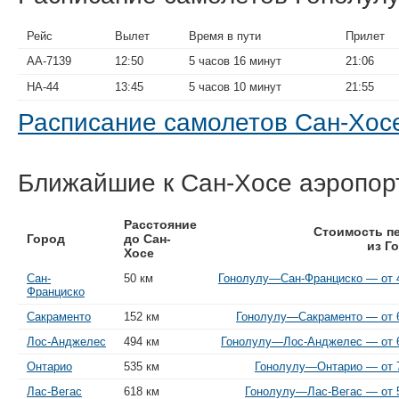
Рейс
Вылет
Время в пути
Прилет
AA-7139
12:50
5 часов 16 минут
21:06
HA-44
13:45
5 часов 10 минут
21:55
Расписание самолетов Сан-Хо
Ближайшие к Сан-Хосе аэропор
Расстояние
Стоимость п
Город
до Сан-
из Г
Хосе
Сан-
50 км
Гонолулу—Сан-Франциско — от 4
Франциско
Сакраменто
152 км
Гонолулу—Сакраменто — от 6
Лос-Анджелес
494 км
Гонолулу—Лос-Анджелес — от 6
Онтарио
535 км
Гонолулу—Онтарио — от 7
Лас-Вегас
618 км
Гонолулу—Лас-Вегас — от 5