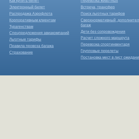
Как купить билет
Перевозка животных
Электронный билет
Встреча, трансфер
Распродажа Аэрофлота
Поиск льготных тарифов
Корпоративным клиентам
Сверхнормативный, дополните
багаж
Турагенствам
Дети без сопровождения
Спецпредложения авиакомпаний
Расчет сложного маршрута
Льготные тарифы
Перевозка спортинвентаря
Правила провоза багажа
Групповые перелеты
Страхование
Постановка мест в лист ожидан